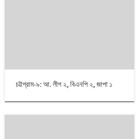
১৯৯১ থেকে ২০১৪। এই ২৩ বছরে বাংলাদেশে পাঁচটি জাতীয় সংসদ নির্বাচন অনুষ্ঠিত
হয়েছে। নির্বাচনগুলোয় কেমন বদলালো দেশে দলভিত্তিক ভোটের ধারা? তাই নিয়ে নিয়মিত
আয়োজন। আসনের সীমানার ক্ষেত্রে ২০১৩ সালে নির্বাচন কমিশনের পুনর্নিধারিত সংসদীয়
আসনের তালিকা অনুসরণ করা হয়েছে্।
চট্টগ্রাম-৯: আ. লীগ ২, বিএনপি ২, জাপা ১