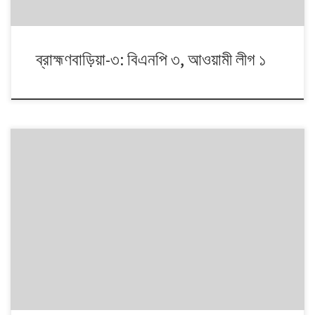
ব্রাহ্মণবাড়িয়া-৩: বিএনপি ৩, আওয়ামী লীগ ১
১৯৯১ থেকে ২০০৮। এই ১৭ বছরে চারটি জাতীয় সংসদ নির্বাচনে প্রধান চার রাজনৈতিক
দলই অংশ নেয়। নির্বাচনগুলোয় কেমন বদলালো দেশে দলভিত্তিক ভোটের ধারা? তাই নিয়ে
নিয়মিত আয়োজন।