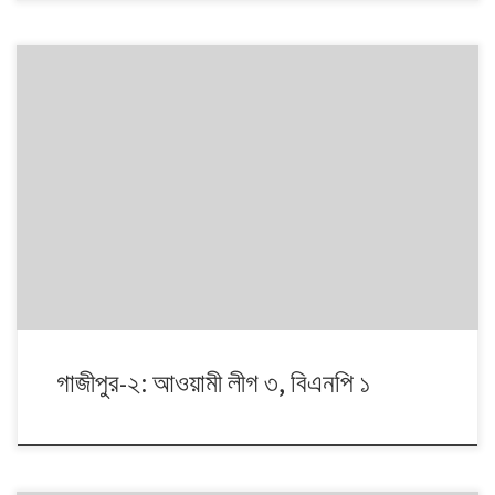
১৯৯১ থেকে ২০০৮। এই ১৭ বছরে চারটি জাতীয় সংসদ নির্বাচনে প্রধান চার রাজনৈতিক
দলই অংশ নেয়। নির্বাচনগুলোয় কেমন বদলালো দেশে দলভিত্তিক ভোটের ধারা? তাই নিয়ে
নিয়মিত আয়োজন।
গাজীপুর-২: আওয়ামী লীগ ৩, বিএনপি ১