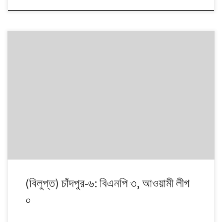
১৯৯১ থেকে ২০০৮। এই ১৭ বছরে চারটি জাতীয় সংসদ নির্বাচনে প্রধান চার রাজনৈতিক
দলই অংশ নেয়। নির্বাচনগুলোয় কেমন বদলালো দেশে দলভিত্তিক ভোটের ধারা? তাই নিয়ে
নিয়মিত আয়োজন।
(বিলুপ্ত) চাঁদপুর-৬: বিএনপি ৩, আওয়ামী লীগ
০