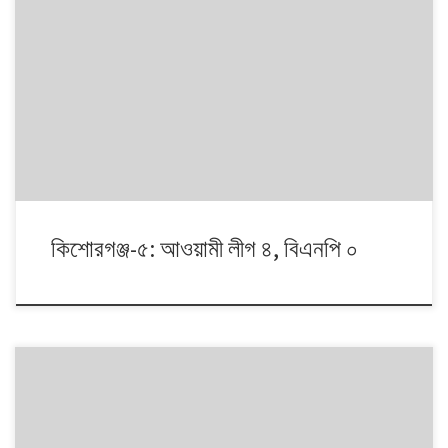
১৯৯১ থেকে ২০০৮। এই ১৭ বছরে চারটি জাতীয় সংসদ নির্বাচনে প্রধান চার রাজনৈতিক
দলই অংশ নেয়। নির্বাচনগুলোয় কেমন বদলালো দেশে দলভিত্তিক ভোটের ধারা? তাই নিয়ে
নিয়মিত আয়োজন।
কিশোরগঞ্জ-৫: আওয়ামী লীগ ৪, বিএনপি ০