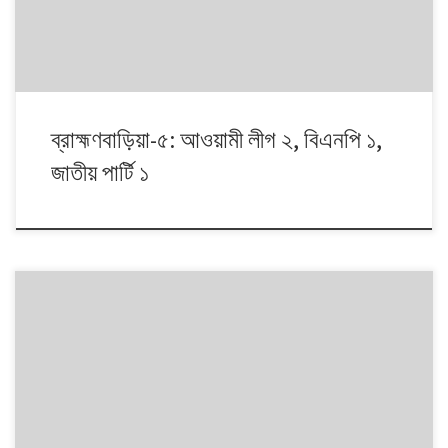
ব্রাহ্মণবাড়িয়া-৫: আওয়ামী লীগ ২, বিএনপি ১,
জাতীয় পার্টি ১
১৯৯১ থেকে ২০০৮। এই ১৭ বছরে চারটি জাতীয় সংসদ নির্বাচনে প্রধান চার রাজনৈতিক
দলই অংশ নেয়। নির্বাচনগুলোয় কেমন বদলালো দেশে দলভিত্তিক ভোটের ধারা? তাই নিয়ে
নিয়মিত আয়োজন।