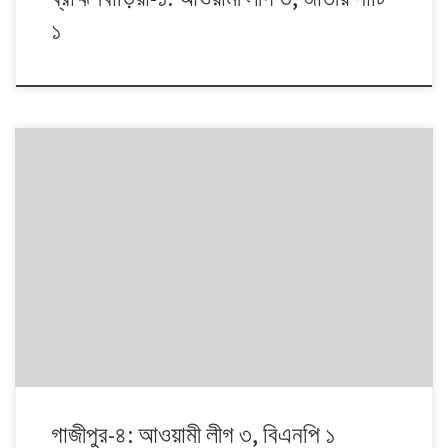
১
১৯৯১ থেকে ২০০৮। এই ১৭ বছরে চারটি জাতীয় সংসদ নির্বাচনে প্রধান চার রাজনৈতিক
দলই অংশ নেয়। নির্বাচনগুলোয় কেমন বদলালো দেশে দলভিত্তিক ভোটের ধারা? তাই নিয়ে
নিয়মিত আয়োজন।
গাজীপুর-৪: আওয়ামী লীগ ৩, বিএনপি ১