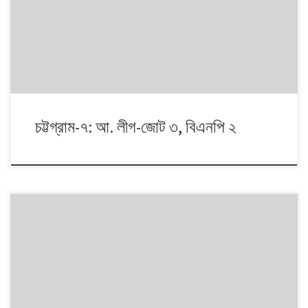
আয়োজন। আসনের সীমানার ক্ষেত্রে সর্বশেষ ২০১৩ সালে নির্বাচন কমিশনের পুনর্নিধারিত
সংসদীয় আসনের তালিকা অনুসরণ করা হয়েছে্।
চট্টগ্রাম-৭: আ. লীগ-জোট ৩, বিএনপি ২
১৯৯১ থেকে ২০১৪। এই ২৩ বছরে বাংলাদেশে পাঁচটি জাতীয় সংসদ নির্বাচন অনুষ্ঠিত
হয়েছে। নির্বাচনগুলোয় কেমন বদলালো দেশে দলভিত্তিক ভোটের ধারা? তাই নিয়ে নিয়মিত
আয়োজন। আসনের সীমানার ক্ষেত্রে সর্বশেষ ২০১৩ সালে নির্বাচন কমিশনের পুনর্নিধারিত
সংসদীয় আসনের তালিকা অনুসরণ করা হয়েছে্।