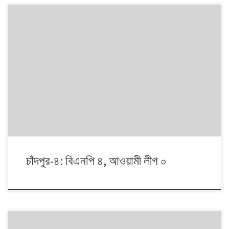
১৯৯১ থেকে ২০০৮। এই ১৭ বছরে চারটি জাতীয় সংসদ নির্বাচনে প্রধান চার রাজনৈতিক
দলই অংশ নেয়। নির্বাচনগুলোয় কেমন বদলালো দেশে দলভিত্তিক ভোটের ধারা? তাই নিয়ে
নিয়মিত আয়োজন।
চাঁদপুর-৪: বিএনপি ৪, আওয়ামী লীগ ০