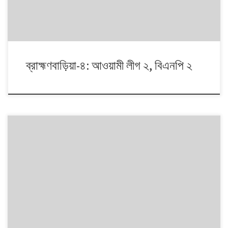
ব্রাহ্মণবাড়িয়া-৪: আওয়ামী লীগ ২, বিএনপি ২
১৯৯১ থেকে ২০০৮। এই ১৭ বছরে চারটি জাতীয় সংসদ নির্বাচনে প্রধান চার রাজনৈতিক
দলই অংশ নেয়। নির্বাচনগুলোয় কেমন বদলালো দেশে দলভিত্তিক ভোটের ধারা? তাই নিয়ে
নিয়মিত আয়োজন।