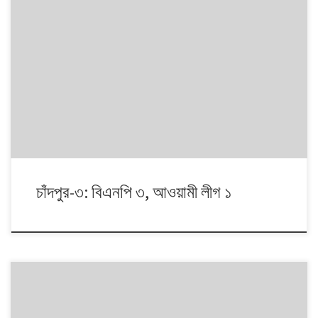
১৯৯১ থেকে ২০০৮। এই ১৭ বছরে চারটি জাতীয় সংসদ নির্বাচনে প্রধান চার রাজনৈতিক
দলই অংশ নেয়। নির্বাচনগুলোয় কেমন বদলালো দেশে দলভিত্তিক ভোটের ধারা? তাই নিয়ে
নিয়মিত আয়োজন।
চাঁদপুর-৩: বিএনপি ৩, আওয়ামী লীগ ১