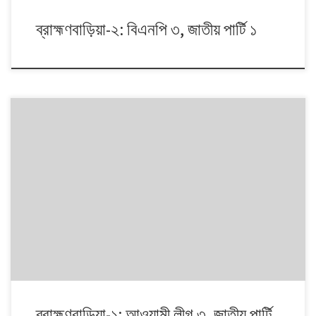
ব্রাহ্মণবাড়িয়া-২: বিএনপি ৩, জাতীয় পার্টি ১
১৯৯১ থেকে ২০০৮। এই ১৭ বছরে চারটি জাতীয় সংসদ নির্বাচনে প্রধান চার রাজনৈতিক
দলই অংশ নেয়। নির্বাচনগুলোয় কেমন বদলালো দেশে দলভিত্তিক ভোটের ধারা? তাই নিয়ে
নিয়মিত আয়োজন।
ব্রাহ্মণবাড়িয়া-১: আওয়ামী লীগ ৩, জাতীয় পার্টি