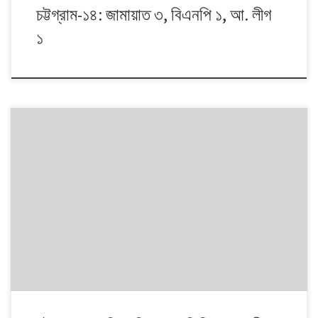
চট্টগ্রাম-১৪: জামায়াত ৩, বিএনপি ১, আ. লীগ
১
১৯৯১ থেকে ২০১৪। এই ২৩ বছরে বাংলাদেশে পাঁচটি জাতীয় সংসদ নির্বাচন অনুষ্ঠিত
হয়েছে। নির্বাচনগুলোয় কেমন বদলালো দেশে দলভিত্তিক ভোটের ধারা? তাই নিয়ে নিয়মিত
আয়োজন। আসনের সীমানার ক্ষেত্রে ২০১৩ সালে নির্বাচন কমিশনের পুনর্নিধারিত সংসদীয়
আসনের তালিকা অনুসরণ করা হয়েছে।