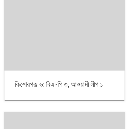
১৯৯১ থেকে ২০০৮। এই ১৭ বছরে চারটি জাতীয় সংসদ নির্বাচনে প্রধান চার রাজনৈতিক
দলই অংশ নেয়। নির্বাচনগুলোয় কেমন বদলালো দেশে দলভিত্তিক ভোটের ধারা? তাই নিয়ে
নিয়মিত আয়োজন।
কিশোরগঞ্জ-৬: বিএনপি ৩, আওয়ামী লীগ ১