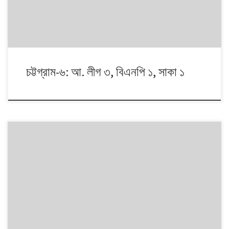
চট্টগ্রাম-৬: আ. লীগ ৩, বিএনপি ১, সাকা ১
১৯৯১ থেকে ২০১৪। এই ২৩ বছরে বাংলাদেশে পাঁচটি জাতীয় সংসদ নির্বাচন অনুষ্ঠিত
হয়েছে। নির্বাচনগুলোয় কেমন বদলালো দেশে দলভিত্তিক ভোটের ধারা? তাই নিয়ে নিয়মিত
আয়োজন। আসনের সীমানার ক্ষেত্রে সর্বশেষ ২০১৩ সালে নির্বাচন কমিশনের পুনর্নিধারিত
সংসদীয় আসনের তালিকা অনুসরণ করা হয়েছে্।