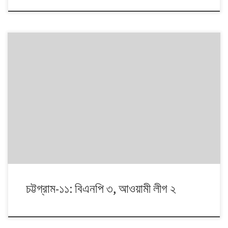
১৯৯১ থেকে ২০১৪। এই ২৩ বছরে বাংলাদেশে পাঁচটি জাতীয় সংসদ নির্বাচন অনুষ্ঠিত
হয়েছে। নির্বাচনগুলোয় কেমন বদলালো দেশে দলভিত্তিক ভোটের ধারা? তাই নিয়ে নিয়মিত
আয়োজন। আসনের সীমানার ক্ষেত্রে ২০১৩ সালে নির্বাচন কমিশনের পুনর্নিধারিত সংসদীয়
আসনের তালিকা অনুসরণ করা হয়েছে্।
চট্টগ্রাম-১১: বিএনপি ৩, আওয়ামী লীগ ২