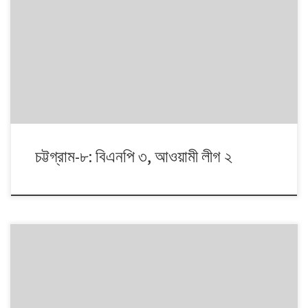
১৯৯১ থেকে ২০১৪। এই ২৩ বছরে বাংলাদেশে পাঁচটি জাতীয় সংসদ নির্বাচন অনুষ্ঠিত
হয়েছে। নির্বাচনগুলোয় কেমন বদলালো দেশে দলভিত্তিক ভোটের ধারা? তাই নিয়ে নিয়মিত
আয়োজন। আসনের সীমানার ক্ষেত্রে ২০১৩ সালে নির্বাচন কমিশনের পুনর্নিধারিত সংসদীয়
আসনের তালিকা অনুসরণ করা হয়েছে্।
চট্টগ্রাম-৮: বিএনপি ৩, আওয়ামী লীগ ২
১৯৯১ থেকে ২০১৪। এই ২৩ বছরে বাংলাদেশে পাঁচটি জাতীয় সংসদ নির্বাচন অনুষ্ঠিত
হয়েছে। নির্বাচনগুলোয় কেমন বদলালো দেশে দলভিত্তিক ভোটের ধারা? তাই নিয়ে নিয়মিত