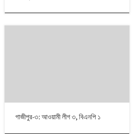
১৯৯১ থেকে ২০০৮। এই ১৭ বছরে চারটি জাতীয় সংসদ নির্বাচনে প্রধান চার রাজনৈতিক
দলই অংশ নেয়। নির্বাচনগুলোয় কেমন বদলালো দেশে দলভিত্তিক ভোটের ধারা? তাই নিয়ে
নিয়মিত আয়োজন।
গাজীপুর-৩: আওয়ামী লীগ ৩, বিএনপি ১