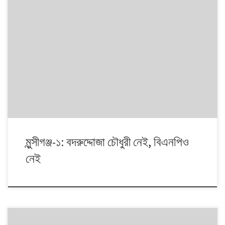
১৯৯১ থেকে ২০১৪। এই ২৩ বছরে বাংলাদেশে পাঁচটি জাতীয় সংসদ নির্বাচন অনুষ্ঠিত
হয়েছে। নির্বাচনগুলোয় কেমন বদলালো দেশে দলভিত্তিক ভোটের ধারা? তাই নিয়ে নিয়মিত
আয়োজন। আসনের সীমানার ক্ষেত্রে ২০১৩ সালে নির্বাচন কমিশনের পুনর্নিধারিত সংসদীয়
আসনের তালিকা অনুসরণ করা হয়েছে্।
মুন্সীগঞ্জ-১: বদরুদ্দোজা চৌধুরী নেই, বিএনপিও
নেই