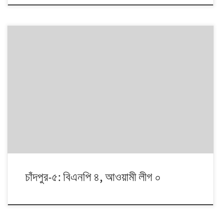
১৯৯১ থেকে ২০০৮। এই ১৭ বছরে চারটি জাতীয় সংসদ নির্বাচনে প্রধান চার রাজনৈতিক
দলই অংশ নেয়। নির্বাচনগুলোয় কেমন বদলালো দেশে দলভিত্তিক ভোটের ধারা? তাই নিয়ে
নিয়মিত আয়োজন।
চাঁদপুর-৫: বিএনপি ৪, আওয়ামী লীগ ০