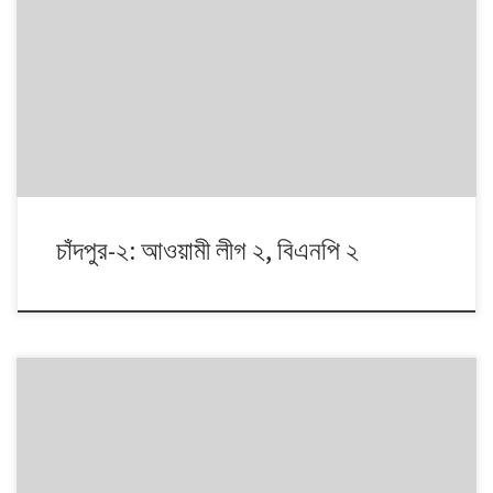
১৯৯১ থেকে ২০০৮। এই ১৭ বছরে চারটি জাতীয় সংসদ নির্বাচনে প্রধান চার রাজনৈতিক
দলই অংশ নেয়। নির্বাচনগুলোয় কেমন বদলালো দেশে দলভিত্তিক ভোটের ধারা? তাই নিয়ে
নিয়মিত আয়োজন।
চাঁদপুর-২: আওয়ামী লীগ ২, বিএনপি ২
১৯৯১ থেকে ২০০৮। এই ১৭ বছরে চারটি জাতীয় সংসদ নির্বাচনে প্রধান চার রাজনৈতিক