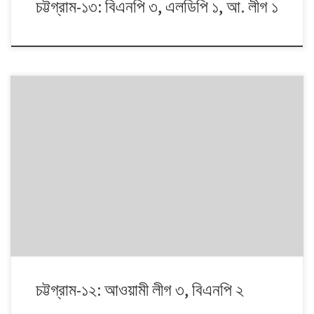
চট্টগ্রাম-১৩: বিএনপি ৩, এলডিপি ১, আ. লীগ ১
১৯৯১ থেকে ২০১৪। এই ২৩ বছরে বাংলাদেশে পাঁচটি জাতীয় সংসদ নির্বাচন অনুষ্ঠিত
হয়েছে। নির্বাচনগুলোয় কেমন বদলালো দেশে দলভিত্তিক ভোটের ধারা? তাই নিয়ে নিয়মিত
আয়োজন। আসনের সীমানার ক্ষেত্রে ২০১৩ সালে নির্বাচন কমিশনের পুনর্নিধারিত সংসদীয়
আসনের তালিকা অনুসরণ করা হয়েছে্।
চট্টগ্রাম-১২: আওয়ামী লীগ ৩, বিএনপি ২