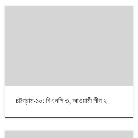
১৯৯১ থেকে ২০১৪। এই ২৩ বছরে বাংলাদেশে পাঁচটি জাতীয় সংসদ নির্বাচন অনুষ্ঠিত
হয়েছে। নির্বাচনগুলোয় কেমন বদলালো দেশে দলভিত্তিক ভোটের ধারা? তাই নিয়ে নিয়মিত
আয়োজন। আসনের সীমানার ক্ষেত্রে ২০১৩ সালে নির্বাচন কমিশনের পুনর্নিধারিত সংসদীয়
আসনের তালিকা অনুসরণ করা হয়েছে্।
চট্টগ্রাম-১০: বিএনপি ৩, আওয়ামী লীগ ২