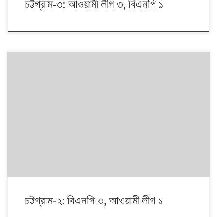
চট্টগ্রাম-৩: আওয়ামী লীগ ৩, বিএনপি ১
১৯৯১ থেকে ২০০৮। এই ১৭ বছরে চারটি জাতীয় সংসদ নির্বাচনে প্রধান চার রাজনৈতিক
দলই অংশ নেয়। নির্বাচনগুলোয় কেমন বদলালো দেশে দলভিত্তিক ভোটের ধারা? তাই নিয়ে
নিয়মিত আয়োজন।
চট্টগ্রাম-২: বিএনপি ৩, আওয়ামী লীগ ১