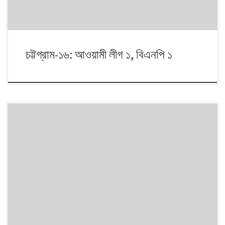
চট্টগ্রাম-১৬: আওয়ামী লীগ ১, বিএনপি ১
১৯৯১ থেকে ২০১৪। এই ২৩ বছরে বাংলাদেশে পাঁচটি জাতীয় সংসদ নির্বাচন অনুষ্ঠিত
হয়েছে। নির্বাচনগুলোয় কেমন বদলালো দেশে দলভিত্তিক ভোটের ধারা? তাই নিয়ে নিয়মিত
আয়োজন। আসনের সীমানার ক্ষেত্রে ২০১৩ সালে নির্বাচন কমিশনের পুনর্নিধারিত সংসদীয়
আসনের তালিকা অনুসরণ করা হয়েছে।