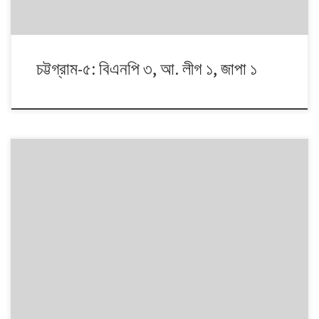
চট্টগ্রাম-৫: বিএনপি ৩, আ. লীগ ১, জাপা ১
১৯৯১ থেকে ২০০৮। এই ১৭ বছরে চারটি জাতীয় সংসদ নির্বাচনে প্রধান চার রাজনৈতিক
দলই অংশ নেয়। নির্বাচনগুলোয় কেমন বদলালো দেশে দলভিত্তিক ভোটের ধারা? তাই নিয়ে
নিয়মিত আয়োজন। আসনের সীমানার ক্ষেত্রে সর্বশেষ ২০১৩ সালে নির্বাচন কমিশনের
পুনর্নিধারিত সংসদীয় আসনের তালিকা অনুসরণ করা হয়েছে্।