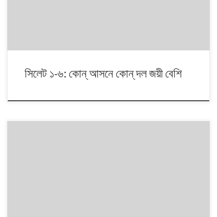
আসনের তালিকা অনুসরণ করা হয়েছে।
সিলেট ১-৬: কোন্ আসনে কোন্ দল জয়ী বেশি
১৯৯১ থেকে ২০১৪। এই ২৩ বছরে বাংলাদেশে পাঁচটি জাতীয় সংসদ নির্বাচন অনুষ্ঠিত
হয়েছে। নির্বাচনগুলোয় কেমন বদলালো দেশে দলভিত্তিক ভোটের ধারা? তাই নিয়ে নিয়মিত
আয়োজন।