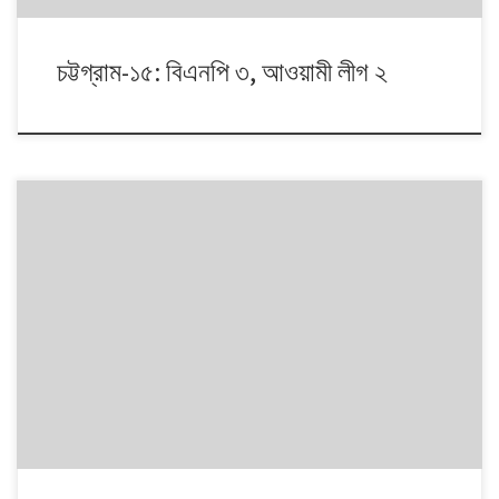
চট্টগ্রাম-১৫: বিএনপি ৩, আওয়ামী লীগ ২
১৯৯১ থেকে ২০১৪। এই ২৩ বছরে বাংলাদেশে পাঁচটি জাতীয় সংসদ নির্বাচন অনুষ্ঠিত
হয়েছে। নির্বাচনগুলোয় কেমন বদলালো দেশে দলভিত্তিক ভোটের ধারা? তাই নিয়ে নিয়মিত
আয়োজন। আসনের সীমানার ক্ষেত্রে ২০১৩ সালে নির্বাচন কমিশনের পুনর্নিধারিত সংসদীয়
আসনের তালিকা অনুসরণ করা হয়েছে।