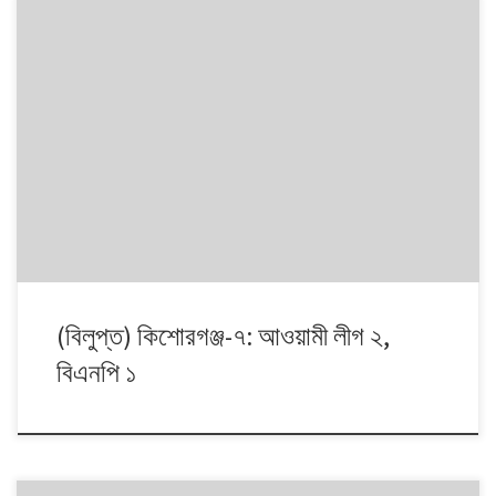
১৯৯১ থেকে ২০০৮। এই ১৭ বছরে চারটি জাতীয় সংসদ নির্বাচনে প্রধান চার রাজনৈতিক
দলই অংশ নেয়। নির্বাচনগুলোয় কেমন বদলালো দেশে দলভিত্তিক ভোটের ধারা? তাই নিয়ে
নিয়মিত আয়োজন।
(বিলুপ্ত) কিশোরগঞ্জ-৭: আওয়ামী লীগ ২,
বিএনপি ১