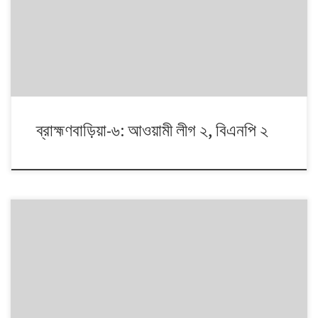
দলই অংশ নেয়। নির্বাচনগুলোয় কেমন বদলালো দেশে দলভিত্তিক ভোটের ধারা? তাই নিয়ে
নিয়মিত আয়োজন।
ব্রাহ্মণবাড়িয়া-৬: আওয়ামী লীগ ২, বিএনপি ২
১৯৯১ থেকে ২০০৮। এই ১৭ বছরে চারটি জাতীয় সংসদ নির্বাচনে প্রধান চার রাজনৈতিক
দলই অংশ নেয়। নির্বাচনগুলোয় কেমন বদলালো দেশে দলভিত্তিক ভোটের ধারা? তাই নিয়ে
নিয়মিত আয়োজন।