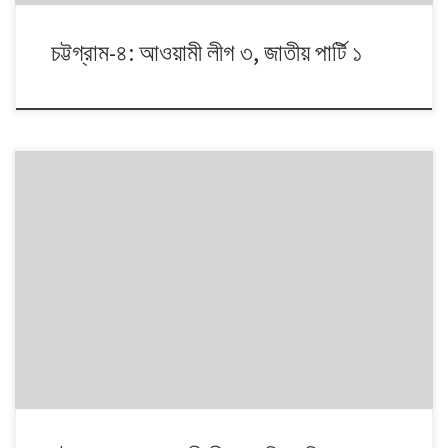
চট্টগ্রাম-৪: আওয়ামী লীগ ৩, জাতীয় পার্টি ১
১৯৯১ থেকে ২০০৮। এই ১৭ বছরে চারটি জাতীয় সংসদ নির্বাচনে প্রধান চার রাজনৈতিক
দলই অংশ নেয়। নির্বাচনগুলোয় কেমন বদলালো দেশে দলভিত্তিক ভোটের ধারা? তাই নিয়ে
নিয়মিত আয়োজন। আসনের সীমানার ক্ষেত্রে সর্বশেষ ২০১৩ সালে নির্বাচন কমিশনের
পুনর্নিধারিত সংসদীয় আসনের তালিকা অনুসরণ করা হয়েছে্।