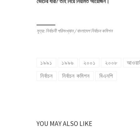
ভোটের ধারা? তাই নিয়ে নিয়মিত আয়োজন।
সূত্র: নির্বাচনী পরিসংখ্যান / বাংলাদেশ নির্বাচন কমিশন
১৯৯১
১৯৯৬
২০০১
২০০৮
আওয়াম
নির্বাচন
নির্বাচন কমিশন
বিএনপি
YOU MAY ALSO LIKE