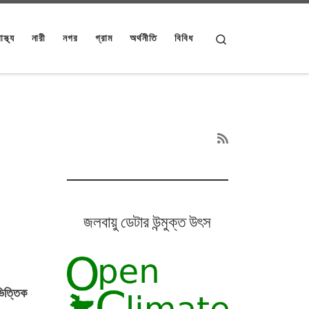
Search
াস্থ্য
নারী
নগর
গ্রাম
অর্থনীতি
বিবিধ
জলবায়ু ডেটার উন্মুক্ত উৎস
ভিত্তিক