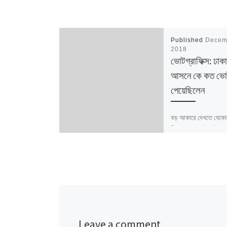
Published
Decem
2018
ভোটগ্রাফিক্স: ঢাক
আসনে কে কত ভো
পেয়েছিলেন
বড় আকারে দেখতে যেকো
ক্লিক করুন ডেটার উৎস: ন
পরিসংখ্যান / বাংলাদেশ নি
আসনের সীমানার ক্ষেত্রে 
নির্বাচন কমিশনের সর্বশে
Leave a comment