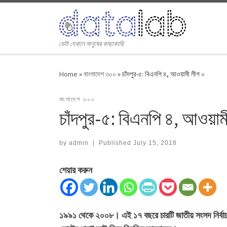
Skip to content
ডেটা যেখানে মানুষের কাছাকাছি
Home
»
বাংলাদেশ ৩০০
»
চাঁদপুর-৫: বিএনপি ৪, আওয়ামী লীগ ০
বাংলাদেশ ৩০০
চাঁদপুর-৫: বিএনপি ৪, আওয়াম
by
admin
|
Published
July 15, 2018
শেয়ার করুন
১৯৯১ থেকে ২০০৮। এই ১৭ বছরে চারটি জাতীয় সংসদ নির্বাচ