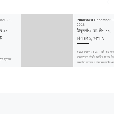
ber 26,
Published
December 9
2018
ার ২০
ঠাকুরগাঁও: আ. লীগ ১০,
ট
বিএনপি ১, জাপা ২
১৯৯১ থেকে ২০১৪। এই ২৩ বছর
বাংলাদেশে পাঁচটি জাতীয় সংসদ নির্
নো ইমেজে
অনুষ্ঠিত হয়েছে। নির্বাচনগুলোয় ক
ির্বাচনী
বদলালো দেশে দলভিত্তিক ভোটের
র্বাচন কমিশন
তাই নিয়ে […]
বাংলাদেশ
ষ […]