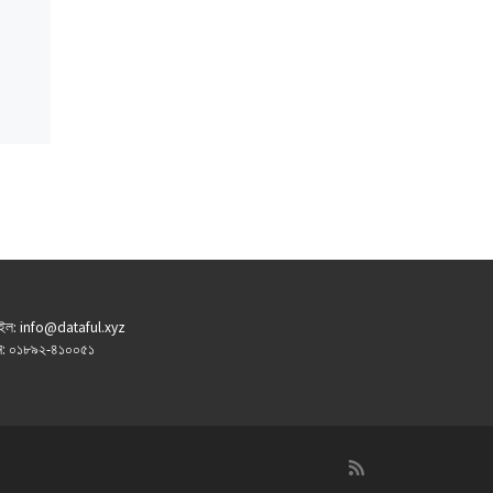
ইল: info@dataful.xyz
: ০১৮৯২-৪১০০৫১