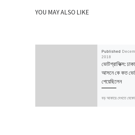
YOU MAY ALSO LIKE
Published
Decem
2018
ভোটগ্রাফিক্স: ঢাক
আসনে কে কত ভো
পেয়েছিলেন
বড় আকারে দেখতে যেকো
ক্লিক করুন ডেটার উৎস: ন
পরিসংখ্যান / বাংলাদেশ নি
আসনের সীমানার ক্ষেত্রে 
নির্বাচন কমিশনের সর্বশে