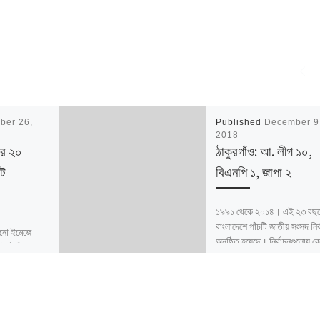
ber 26,
Published
December 9
2018
ার ২০
ঠাকুরগাঁও: আ. লীগ ১০,
ট
বিএনপি ১, জাপা ২
১৯৯১ থেকে ২০১৪। এই ২৩ বছর
বাংলাদেশে পাঁচটি জাতীয় সংসদ নির্
নো ইমেজে
অনুষ্ঠিত হয়েছে। নির্বাচনগুলোয় ক
ির্বাচনী
বদলালো দেশে দলভিত্তিক ভোটের
র্বাচন কমিশন
তাই নিয়ে […]
বাংলাদেশ
ষ […]