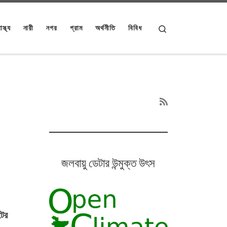
Search
াস্থ্য
নারী
নগর
গ্রাম
অর্থনীতি
বিবিধ
জলবায়ু ডেটার উন্মুক্ত উৎস
টের