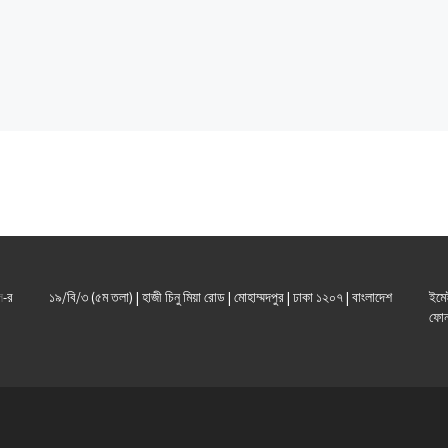
ল
-র
১৯/বি/৩ (৫ম তলা) | হাজী চিনু মিয়া রোড | মোহাম্মদপুর | ঢাকা ১২০৭ | বাংলাদেশ
ইমে
ফোন