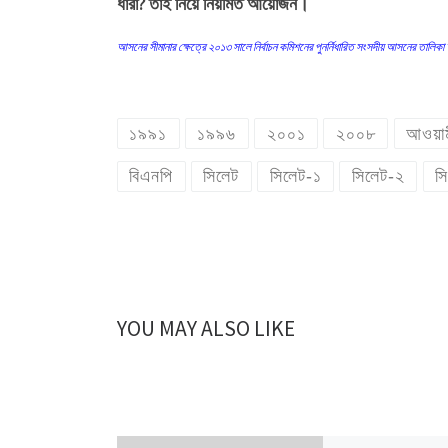
ধারা? তাই নিয়ে নিয়মিত আয়োজন।
আসনের সীমানার ক্ষেত্রে ২০১৩ সালে নির্বাচন কমিশনের পুনর্নিধারিত সংসদীয় আসনের তালি
১৯৯১
১৯৯৬
২০০১
২০০৮
আওয়াম
বিএনপি
সিলেট
সিলেট-১
সিলেট-২
স
YOU MAY ALSO LIKE