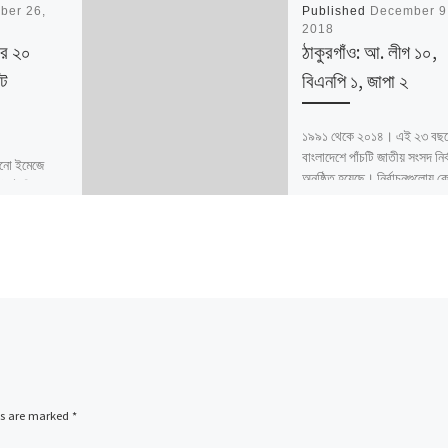
ber 26,
Published
December 9
2018
ার ২০
ঠাকুরগাঁও: আ. লীগ ১০,
ট
বিএনপি ১, জাপা ২
১৯৯১ থেকে ২০১৪। এই ২৩ বছর
বাংলাদেশে পাঁচটি জাতীয় সংসদ নির্
নো ইমেজে
অনুষ্ঠিত হয়েছে। নির্বাচনগুলোয় ক
ির্বাচনী
বদলালো দেশে দলভিত্তিক ভোটের
র্বাচন কমিশন
তাই নিয়ে […]
বাংলাদেশ
ষ […]
ds are marked
*