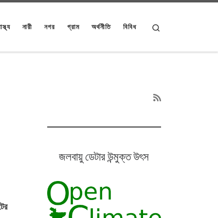
Search
াস্থ্য
নারী
নগর
গ্রাম
অর্থনীতি
বিবিধ
জলবায়ু ডেটার উন্মুক্ত উৎস
টের