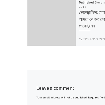
Published
Decem
2018
ভোটগ্রাফিক্স: ঢাক
আসনে কে কত ভো
পেয়েছিলেন
বড় আকারে দেখতে যেকো
ক্লিক করুন ডেটার উৎস: ন
পরিসংখ্যান / বাংলাদেশ নি
আসনের সীমানার ক্ষেত্রে 
নির্বাচন কমিশনের সর্বশে
Leave a comment
Your email address will not be published.
Required fiel