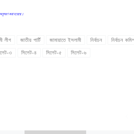
কা অনুসরণ করা হয়েছে।
ী লীগ
জাতীয় পার্টি
জামায়াতে ইসলামী
নির্বাচন
নির্বাচন কমি
িলেট-৩
সিলেট-৪
সিলেট-৫
সিলেট-৬