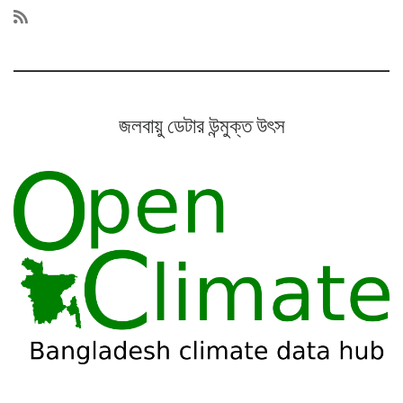
জলবায়ু ডেটার উন্মুক্ত উৎস