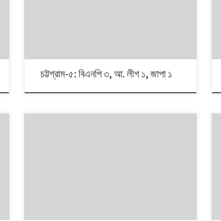
ভোটের ধারা? তাই নিয়ে নিয়মিত আয়োজন। আসনের সীমানার ক্ষেত্রে
সর্বশেষ ২০১৩ সালে নির্বাচন কমিশনের পুনর্নিধারিত সংসদীয় আসনের
তালিকা অনুসরণ করা হয়েছে্।
চট্টগ্রাম-৫: বিএনপি ৩, আ. লীগ ১, জাপা ১
১৯৯১ থেকে ২০০৮। এই ১৭ বছরে চারটি জাতীয় সংসদ নির্বাচনে প্রধান
চার রাজনৈতিক দলই অংশ নেয়। নির্বাচনগুলোয় কেমন বদলালো দেশে
দলভিত্তিক ভোটের ধারা? তাই নিয়ে নিয়মিত আয়োজন।