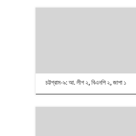
১৯৯১ থেকে ২০১৪। এই ২৩ বছরে বাংলাদেশে পাঁচটি জাতীয় সংসদ
নির্বাচন অনুষ্ঠিত হয়েছে। নির্বাচনগুলোয় কেমন বদলালো দেশে দলভিত্তিক
ভোটের ধারা? তাই নিয়ে নিয়মিত আয়োজন। আসনের সীমানার ক্ষেত্রে
২০১৩ সালে নির্বাচন কমিশনের পুনর্নিধারিত সংসদীয় আসনের তালিকা
অনুসরণ করা হয়েছে্।
চট্টগ্রাম-৯: আ. লীগ ২, বিএনপি ২, জাপা ১
১৯৯১ থেকে ২০১৪। এই ২৩ বছরে বাংলাদেশে পাঁচটি জাতীয় সংসদ
নির্বাচন অনুষ্ঠিত হয়েছে। নির্বাচনগুলোয় কেমন বদলালো দেশে দলভিত্তিক