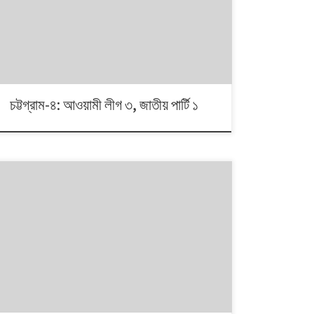
দলভিত্তিক ভোটের ধারা? তাই নিয়ে নিয়মিত আয়োজন। আসনের
সীমানার ক্ষেত্রে সর্বশেষ ২০১৩ সালে নির্বাচন কমিশনের পুনর্নিধারিত
সংসদীয় আসনের তালিকা অনুসরণ করা হয়েছে্।
চট্টগ্রাম-৪: আওয়ামী লীগ ৩, জাতীয় পার্টি ১
১৯৯১ থেকে ২০০৮। এই ১৭ বছরে চারটি জাতীয় সংসদ নির্বাচনে প্রধান
চার রাজনৈতিক দলই অংশ নেয়। নির্বাচনগুলোয় কেমন বদলালো দেশে
দলভিত্তিক ভোটের ধারা? তাই নিয়ে নিয়মিত আয়োজন।