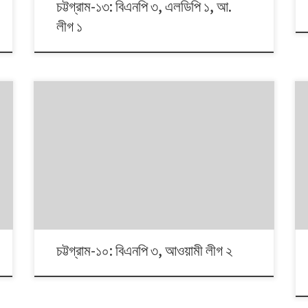
চট্টগ্রাম-১৩: বিএনপি ৩, এলডিপি ১, আ.
লীগ ১
১৯৯১ থেকে ২০১৪। এই ২৩ বছরে বাংলাদেশে পাঁচটি জাতীয় সংসদ
নির্বাচন অনুষ্ঠিত হয়েছে। নির্বাচনগুলোয় কেমন বদলালো দেশে দলভিত্তিক
ভোটের ধারা? তাই নিয়ে নিয়মিত আয়োজন। আসনের সীমানার ক্ষেত্রে
২০১৩ সালে নির্বাচন কমিশনের পুনর্নিধারিত সংসদীয় আসনের তালিকা
অনুসরণ করা হয়েছে্।
চট্টগ্রাম-১০: বিএনপি ৩, আওয়ামী লীগ ২