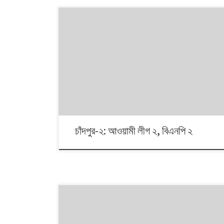
১৯৯১ থেকে ২০০৮। এই ১৭ বছরে চারটি জাতীয় সংসদ নির্বাচনে প্রধান
চার রাজনৈতিক দলই অংশ নেয়। নির্বাচনগুলোয় কেমন বদলালো দেশে
দলভিত্তিক ভোটের ধারা? তাই নিয়ে নিয়মিত আয়োজন।
চাঁদপুর-২: আওয়ামী লীগ ২, বিএনপি ২