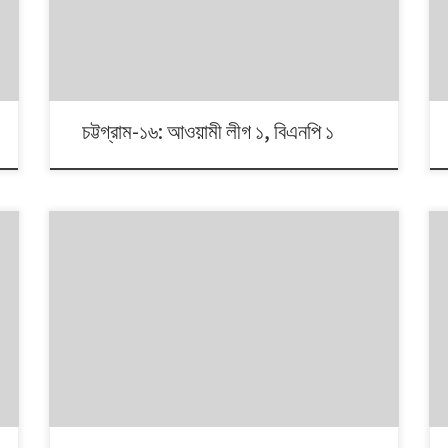
ভোটের ধারা? তাই নিয়ে নিয়মিত আয়োজন।
চট্টগ্রাম-১৬: আওয়ামী লীগ ১, বিএনপি ১
১৯৯১ থেকে ২০১৪। এই ২৩ বছরে বাংলাদেশে পাঁচটি জাতীয় সংসদ
নির্বাচন অনুষ্ঠিত হয়েছে। নির্বাচনগুলোয় কেমন বদলালো দেশে দলভিত্তিক
ভোটের ধারা? তাই নিয়ে নিয়মিত আয়োজন। আসনের সীমানার ক্ষেত্রে
২০১৩ সালে নির্বাচন কমিশনের পুনর্নিধারিত সংসদীয় আসনের তালিকা
অনুসরণ করা হয়েছে।