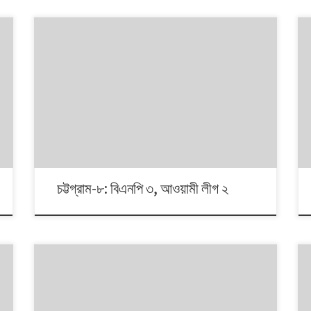
১৯৯১ থেকে ২০১৪। এই ২৩ বছরে বাংলাদেশে পাঁচটি জাতীয় সংসদ
নির্বাচন অনুষ্ঠিত হয়েছে। নির্বাচনগুলোয় কেমন বদলালো দেশে দলভিত্তিক
ভোটের ধারা? তাই নিয়ে নিয়মিত আয়োজন। আসনের সীমানার ক্ষেত্রে
২০১৩ সালে নির্বাচন কমিশনের পুনর্নিধারিত সংসদীয় আসনের তালিকা
অনুসরণ করা হয়েছে্।
চট্টগ্রাম-৮: বিএনপি ৩, আওয়ামী লীগ ২
১৯৯১ থেকে ২০১৪। এই ২৩ বছরে বাংলাদেশে পাঁচটি জাতীয় সংসদ
নির্বাচন অনুষ্ঠিত হয়েছে। নির্বাচনগুলোয় কেমন বদলালো দেশে দলভিত্তিক