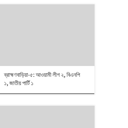
১৯৯১ থেকে ২০০৮। এই ১৭ বছরে চারটি জাতীয় সংসদ নির্বাচনে প্রধান
চার রাজনৈতিক দলই অংশ নেয়। নির্বাচনগুলোয় কেমন বদলালো দেশে
দলভিত্তিক ভোটের ধারা? তাই নিয়ে নিয়মিত আয়োজন।
ব্রাহ্মণবাড়িয়া-৫: আওয়ামী লীগ ২, বিএনপি
১, জাতীয় পার্টি ১