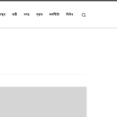
Search
াস্থ্য
নারী
নগর
গ্রাম
অর্থনীতি
বিবিধ
১৯৯১ থেকে ২০১৪। এই ২৩ বছরে বাংলাদেশে পাঁচটি জাতীয় সংসদ
নির্বাচন অনুষ্ঠিত হয়েছে। নির্বাচনগুলোয় কেমন বদলালো দেশে দলভিত্তিক
ভোটের ধারা? তাই নিয়ে নিয়মিত আয়োজন। আসনের সীমানার ক্ষেত্রে