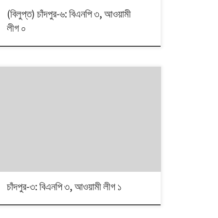
(বিলুপ্ত) চাঁদপুর-৬: বিএনপি ৩, আওয়ামী
লীগ ০
১৯৯১ থেকে ২০০৮। এই ১৭ বছরে চারটি জাতীয় সংসদ নির্বাচনে প্রধান
চার রাজনৈতিক দলই অংশ নেয়। নির্বাচনগুলোয় কেমন বদলালো দেশে
দলভিত্তিক ভোটের ধারা? তাই নিয়ে নিয়মিত আয়োজন।
চাঁদপুর-৩: বিএনপি ৩, আওয়ামী লীগ ১