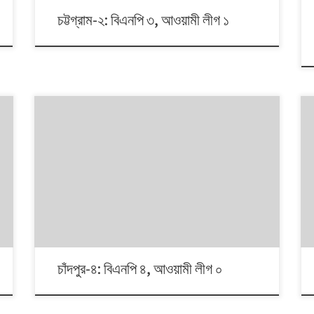
চট্টগ্রাম-২: বিএনপি ৩, আওয়ামী লীগ ১
১৯৯১ থেকে ২০০৮। এই ১৭ বছরে চারটি জাতীয় সংসদ নির্বাচনে প্রধান
চার রাজনৈতিক দলই অংশ নেয়। নির্বাচনগুলোয় কেমন বদলালো দেশে
দলভিত্তিক ভোটের ধারা? তাই নিয়ে নিয়মিত আয়োজন।
চাঁদপুর-৪: বিএনপি ৪, আওয়ামী লীগ ০