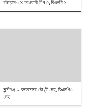
চট্টগ্রাম-১২: আওয়ামী লীগ ৩, বিএনপি ২
১৯৯১ থেকে ২০১৪। এই ২৩ বছরে বাংলাদেশে পাঁচটি জাতীয় সংসদ
নির্বাচন অনুষ্ঠিত হয়েছে। নির্বাচনগুলোয় কেমন বদলালো দেশে দলভিত্তিক
ভোটের ধারা? তাই নিয়ে নিয়মিত আয়োজন। আসনের সীমানার ক্ষেত্রে
২০১৩ সালে নির্বাচন কমিশনের পুনর্নিধারিত সংসদীয় আসনের তালিকা
অনুসরণ করা হয়েছে্।
মুন্সীগঞ্জ-১: বদরুদ্দোজা চৌধুরী নেই, বিএনপিও
নেই