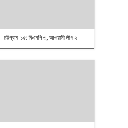
২০১৩ সালে নির্বাচন কমিশনের পুনর্নিধারিত সংসদীয় আসনের তালিকা
অনুসরণ করা হয়েছে।
চট্টগ্রাম-১৫: বিএনপি ৩, আওয়ামী লীগ ২
১৯৯১ থেকে ২০১৪। এই ২৩ বছরে বাংলাদেশে পাঁচটি জাতীয় সংসদ
নির্বাচন অনুষ্ঠিত হয়েছে। নির্বাচনগুলোয় কেমন বদলালো দেশে দলভিত্তিক
ভোটের ধারা? তাই নিয়ে নিয়মিত আয়োজন। আসনের সীমানার ক্ষেত্রে
২০১৩ সালে নির্বাচন কমিশনের পুনর্নিধারিত সংসদীয় আসনের তালিকা
অনুসরণ করা হয়েছে্।