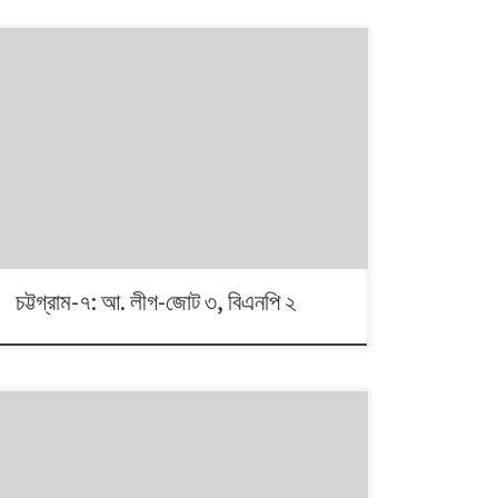
১৯৯১ থেকে ২০১৪। এই ২৩ বছরে বাংলাদেশে পাঁচটি জাতীয় সংসদ
নির্বাচন অনুষ্ঠিত হয়েছে। নির্বাচনগুলোয় কেমন বদলালো দেশে দলভিত্তিক
ভোটের ধারা? তাই নিয়ে নিয়মিত আয়োজন। আসনের সীমানার ক্ষেত্রে
সর্বশেষ ২০১৩ সালে নির্বাচন কমিশনের পুনর্নিধারিত সংসদীয় আসনের
তালিকা অনুসরণ করা হয়েছে্।
চট্টগ্রাম-৭: আ. লীগ-জোট ৩, বিএনপি ২
১৯৯১ থেকে ২০০৮। এই ১৭ বছরে চারটি জাতীয় সংসদ নির্বাচনে প্রধান
চার রাজনৈতিক দলই অংশ নেয়। নির্বাচনগুলোয় কেমন বদলালো দেশে