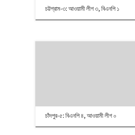
চট্টগ্রাম-৩: আওয়ামী লীগ ৩, বিএনপি ১
১৯৯১ থেকে ২০০৮। এই ১৭ বছরে চারটি জাতীয় সংসদ নির্বাচনে প্রধান
চার রাজনৈতিক দলই অংশ নেয়। নির্বাচনগুলোয় কেমন বদলালো দেশে
দলভিত্তিক ভোটের ধারা? তাই নিয়ে নিয়মিত আয়োজন।
চাঁদপুর-৫: বিএনপি ৪, আওয়ামী লীগ ০