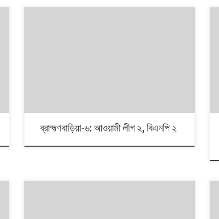
১৯৯১ থেকে ২০০৮। এই ১৭ বছরে চারটি জাতীয় সংসদ নির্বাচনে প্রধান
চার রাজনৈতিক দলই অংশ নেয়। নির্বাচনগুলোয় কেমন বদলালো দেশে
দলভিত্তিক ভোটের ধারা? তাই নিয়ে নিয়মিত আয়োজন।
ব্রাহ্মণবাড়িয়া-৬: আওয়ামী লীগ ২, বিএনপি ২