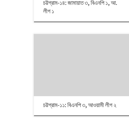
চট্টগ্রাম-১৪: জামায়াত ৩, বিএনপি ১, আ.
লীগ ১
১৯৯১ থেকে ২০১৪। এই ২৩ বছরে বাংলাদেশে পাঁচটি জাতীয় সংসদ
নির্বাচন অনুষ্ঠিত হয়েছে। নির্বাচনগুলোয় কেমন বদলালো দেশে দলভিত্তিক
ভোটের ধারা? তাই নিয়ে নিয়মিত আয়োজন। আসনের সীমানার ক্ষেত্রে
২০১৩ সালে নির্বাচন কমিশনের পুনর্নিধারিত সংসদীয় আসনের তালিকা
অনুসরণ করা হয়েছে্।
চট্টগ্রাম-১১: বিএনপি ৩, আওয়ামী লীগ ২