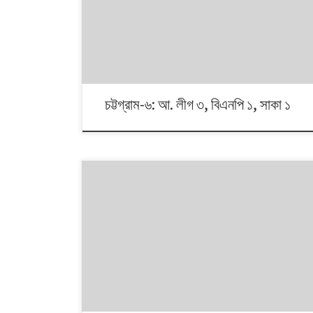
ভোটের ধারা? তাই নিয়ে নিয়মিত আয়োজন। আসনের সীমানার ক্ষেত্রে
সর্বশেষ ২০১৩ সালে নির্বাচন কমিশনের পুনর্নিধারিত সংসদীয় আসনের
তালিকা অনুসরণ করা হয়েছে্।
চট্টগ্রাম-৬: আ. লীগ ৩, বিএনপি ১, সাকা ১
১৯৯১ থেকে ২০০৮। এই ১৭ বছরে চারটি জাতীয় সংসদ নির্বাচনে প্রধান
চার রাজনৈতিক দলই অংশ নেয়। নির্বাচনগুলোয় কেমন বদলালো দেশে
দলভিত্তিক ভোটের ধারা? তাই নিয়ে নিয়মিত আয়োজন। আসনের
সীমানার ক্ষেত্রে সর্বশেষ ২০১৩ সালে নির্বাচন কমিশনের পুনর্নিধারিত
সংসদীয় আসনের তালিকা অনুসরণ করা হয়েছে্।