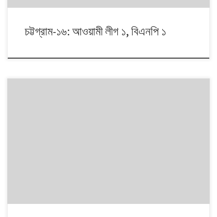
চট্টগ্রাম-১৬: আওয়ামী লীগ ১, বিএনপি ১
১৯৯১ থেকে ২০১৪। এই ২৩ বছরে বাংলাদেশে পাঁচটি জাতীয় সংসদ নির্বাচন অনুষ্ঠিত
হয়েছে। নির্বাচনগুলোয় কেমন বদলালো দেশে দলভিত্তিক ভোটের ধারা? তাই নিয়ে নিয়মিত
আয়োজন। আসনের সীমানার ক্ষেত্রে ২০১৩ সালে নির্বাচন কমিশনের পুনর্নিধারিত সংসদীয়
আসনের তালিকা অনুসরণ করা হয়েছে।