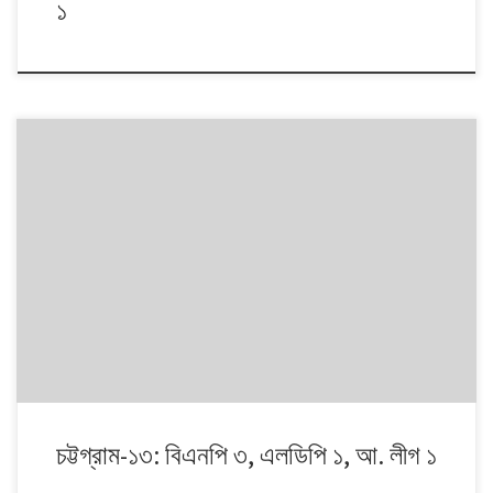
১
১৯৯১ থেকে ২০১৪। এই ২৩ বছরে বাংলাদেশে পাঁচটি জাতীয় সংসদ নির্বাচন অনুষ্ঠিত
হয়েছে। নির্বাচনগুলোয় কেমন বদলালো দেশে দলভিত্তিক ভোটের ধারা? তাই নিয়ে নিয়মিত
আয়োজন। আসনের সীমানার ক্ষেত্রে ২০১৩ সালে নির্বাচন কমিশনের পুনর্নিধারিত সংসদীয়
আসনের তালিকা অনুসরণ করা হয়েছে।
চট্টগ্রাম-১৩: বিএনপি ৩, এলডিপি ১, আ. লীগ ১