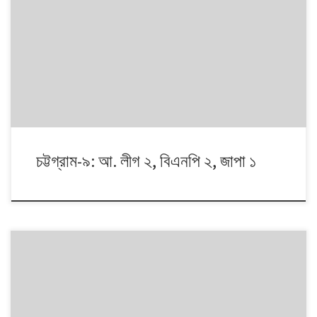
১৯৯১ থেকে ২০১৪। এই ২৩ বছরে বাংলাদেশে পাঁচটি জাতীয় সংসদ নির্বাচন অনুষ্ঠিত
হয়েছে। নির্বাচনগুলোয় কেমন বদলালো দেশে দলভিত্তিক ভোটের ধারা? তাই নিয়ে নিয়মিত
আয়োজন। আসনের সীমানার ক্ষেত্রে ২০১৩ সালে নির্বাচন কমিশনের পুনর্নিধারিত সংসদীয়
আসনের তালিকা অনুসরণ করা হয়েছে্।
চট্টগ্রাম-৯: আ. লীগ ২, বিএনপি ২, জাপা ১
১৯৯১ থেকে ২০১৪। এই ২৩ বছরে বাংলাদেশে পাঁচটি জাতীয় সংসদ নির্বাচন অনুষ্ঠিত
হয়েছে। নির্বাচনগুলোয় কেমন বদলালো দেশে দলভিত্তিক ভোটের ধারা? তাই নিয়ে নিয়মিত