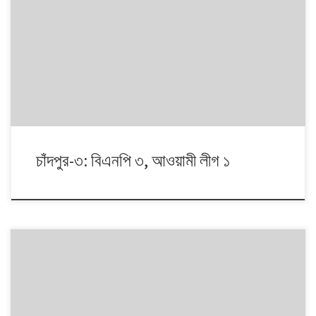
১৯৯১ থেকে ২০০৮। এই ১৭ বছরে চারটি জাতীয় সংসদ নির্বাচনে প্রধান চার রাজনৈতিক
দলই অংশ নেয়। নির্বাচনগুলোয় কেমন বদলালো দেশে দলভিত্তিক ভোটের ধারা? তাই নিয়ে
নিয়মিত আয়োজন।
চাঁদপুর-৩: বিএনপি ৩, আওয়ামী লীগ ১
১৯৯১ থেকে ২০০৮। এই ১৭ বছরে চারটি জাতীয় সংসদ নির্বাচনে প্রধান চার রাজনৈতিক