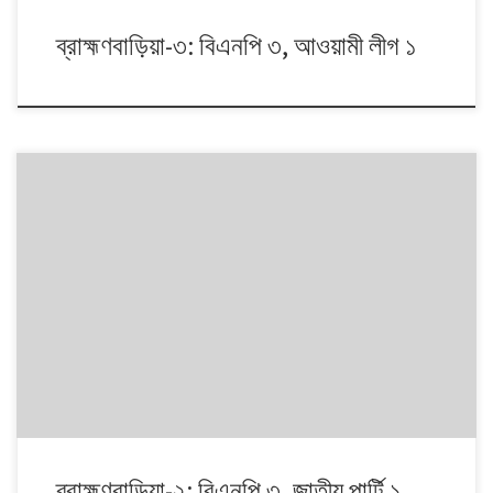
ব্রাহ্মণবাড়িয়া-৩: বিএনপি ৩, আওয়ামী লীগ ১
১৯৯১ থেকে ২০০৮। এই ১৭ বছরে চারটি জাতীয় সংসদ নির্বাচনে প্রধান চার রাজনৈতিক
দলই অংশ নেয়। নির্বাচনগুলোয় কেমন বদলালো দেশে দলভিত্তিক ভোটের ধারা? তাই নিয়ে
নিয়মিত আয়োজন।
ব্রাহ্মণবাড়িয়া-২: বিএনপি ৩, জাতীয় পার্টি ১