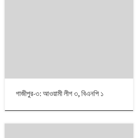
১৯৯১ থেকে ২০০৮। এই ১৭ বছরে চারটি জাতীয় সংসদ নির্বাচনে প্রধান চার রাজনৈতিক
দলই অংশ নেয়। নির্বাচনগুলোয় কেমন বদলালো দেশে দলভিত্তিক ভোটের ধারা? তাই নিয়ে
নিয়মিত আয়োজন।
গাজীপুর-৩: আওয়ামী লীগ ৩, বিএনপি ১