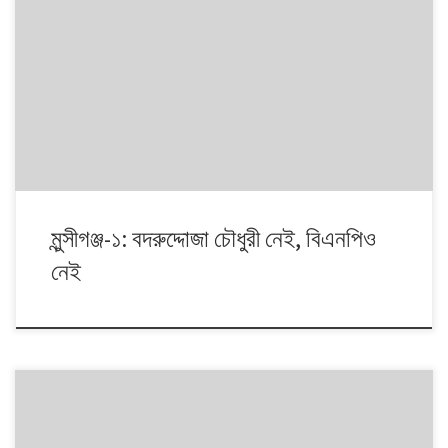
১৯৯১ থেকে ২০১৪। এই ২৩ বছরে বাংলাদেশে পাঁচটি জাতীয় সংসদ নির্বাচন অনুষ্ঠিত
হয়েছে। নির্বাচনগুলোয় কেমন বদলালো দেশে দলভিত্তিক ভোটের ধারা? তাই নিয়ে নিয়মিত
আয়োজন। আসনের সীমানার ক্ষেত্রে ২০১৩ সালে নির্বাচন কমিশনের পুনর্নিধারিত সংসদীয়
আসনের তালিকা অনুসরণ করা হয়েছে্।
মুন্সীগঞ্জ-১: বদরুদ্দোজা চৌধুরী নেই, বিএনপিও
নেই