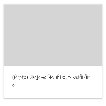
১৯৯১ থেকে ২০০৮। এই ১৭ বছরে চারটি জাতীয় সংসদ নির্বাচনে প্রধান চার রাজনৈতিক
দলই অংশ নেয়। নির্বাচনগুলোয় কেমন বদলালো দেশে দলভিত্তিক ভোটের ধারা? তাই নিয়ে
নিয়মিত আয়োজন।
(বিলুপ্ত) চাঁদপুর-৬: বিএনপি ৩, আওয়ামী লীগ
০