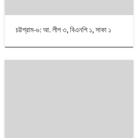
চট্টগ্রাম-৬: আ. লীগ ৩, বিএনপি ১, সাকা ১
১৯৯১ থেকে ২০১৪। এই ২৩ বছরে বাংলাদেশে পাঁচটি জাতীয় সংসদ নির্বাচন অনুষ্ঠিত
হয়েছে। নির্বাচনগুলোয় কেমন বদলালো দেশে দলভিত্তিক ভোটের ধারা? তাই নিয়ে নিয়মিত
আয়োজন। আসনের সীমানার ক্ষেত্রে সর্বশেষ ২০১৩ সালে নির্বাচন কমিশনের পুনর্নিধারিত
সংসদীয় আসনের তালিকা অনুসরণ করা হয়েছে্।