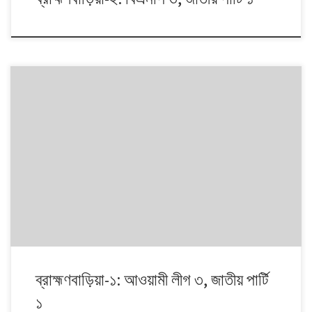
১৯৯১ থেকে ২০০৮। এই ১৭ বছরে চারটি জাতীয় সংসদ নির্বাচনে প্রধান চার রাজনৈতিক
দলই অংশ নেয়। নির্বাচনগুলোয় কেমন বদলালো দেশে দলভিত্তিক ভোটের ধারা? তাই নিয়ে
নিয়মিত আয়োজন।
ব্রাহ্মণবাড়িয়া-১: আওয়ামী লীগ ৩, জাতীয় পার্টি
১