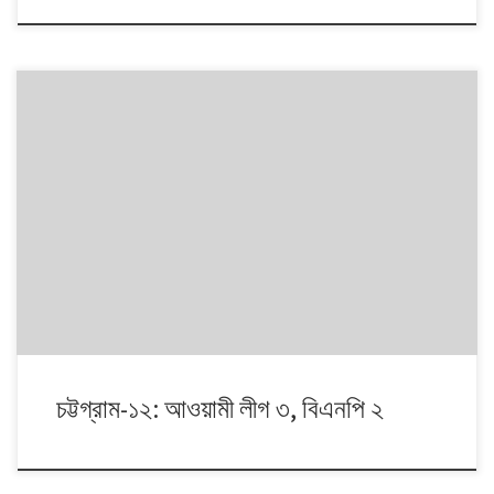
১৯৯১ থেকে ২০১৪। এই ২৩ বছরে বাংলাদেশে পাঁচটি জাতীয় সংসদ নির্বাচন অনুষ্ঠিত
হয়েছে। নির্বাচনগুলোয় কেমন বদলালো দেশে দলভিত্তিক ভোটের ধারা? তাই নিয়ে নিয়মিত
আয়োজন। আসনের সীমানার ক্ষেত্রে ২০১৩ সালে নির্বাচন কমিশনের পুনর্নিধারিত সংসদীয়
আসনের তালিকা অনুসরণ করা হয়েছে্।
চট্টগ্রাম-১২: আওয়ামী লীগ ৩, বিএনপি ২