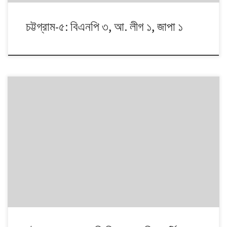
চট্টগ্রাম-৫: বিএনপি ৩, আ. লীগ ১, জাপা ১
১৯৯১ থেকে ২০০৮। এই ১৭ বছরে চারটি জাতীয় সংসদ নির্বাচনে প্রধান চার রাজনৈতিক
দলই অংশ নেয়। নির্বাচনগুলোয় কেমন বদলালো দেশে দলভিত্তিক ভোটের ধারা? তাই নিয়ে
নিয়মিত আয়োজন। আসনের সীমানার ক্ষেত্রে সর্বশেষ ২০১৩ সালে নির্বাচন কমিশনের
পুনর্নিধারিত সংসদীয় আসনের তালিকা অনুসরণ করা হয়েছে্।