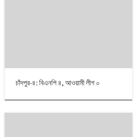
১৯৯১ থেকে ২০০৮। এই ১৭ বছরে চারটি জাতীয় সংসদ নির্বাচনে প্রধান চার রাজনৈতিক
দলই অংশ নেয়। নির্বাচনগুলোয় কেমন বদলালো দেশে দলভিত্তিক ভোটের ধারা? তাই নিয়ে
নিয়মিত আয়োজন।
চাঁদপুর-৪: বিএনপি ৪, আওয়ামী লীগ ০