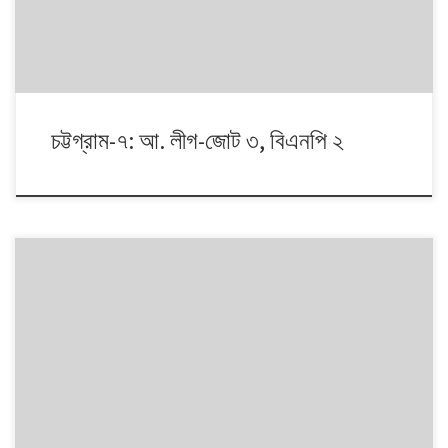
চট্টগ্রাম-৭: আ. লীগ-জোট ৩, বিএনপি ২
১৯৯১ থেকে ২০১৪। এই ২৩ বছরে বাংলাদেশে পাঁচটি জাতীয় সংসদ নির্বাচন অনুষ্ঠিত
হয়েছে। নির্বাচনগুলোয় কেমন বদলালো দেশে দলভিত্তিক ভোটের ধারা? তাই নিয়ে নিয়মিত
আয়োজন। আসনের সীমানার ক্ষেত্রে সর্বশেষ ২০১৩ সালে নির্বাচন কমিশনের পুনর্নিধারিত
সংসদীয় আসনের তালিকা অনুসরণ করা হয়েছে্।