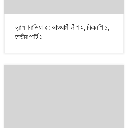
ব্রাহ্মণবাড়িয়া-৫: আওয়ামী লীগ ২, বিএনপি ১,
জাতীয় পার্টি ১
১৯৯১ থেকে ২০০৮। এই ১৭ বছরে চারটি জাতীয় সংসদ নির্বাচনে প্রধান চার রাজনৈতিক
দলই অংশ নেয়। নির্বাচনগুলোয় কেমন বদলালো দেশে দলভিত্তিক ভোটের ধারা? তাই নিয়ে
নিয়মিত আয়োজন।