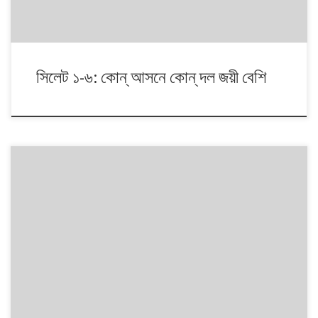
সিলেট ১-৬: কোন্ আসনে কোন্ দল জয়ী বেশি
১৯৯১ থেকে ২০১৪। এই ২৩ বছরে বাংলাদেশে পাঁচটি জাতীয় সংসদ নির্বাচন অনুষ্ঠিত
হয়েছে। নির্বাচনগুলোয় কেমন বদলালো দেশে দলভিত্তিক ভোটের ধারা? তাই নিয়ে নিয়মিত
আয়োজন।