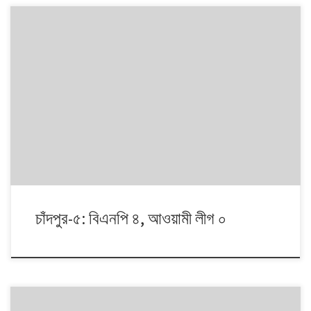
১৯৯১ থেকে ২০০৮। এই ১৭ বছরে চারটি জাতীয় সংসদ নির্বাচনে প্রধান চার রাজনৈতিক
দলই অংশ নেয়। নির্বাচনগুলোয় কেমন বদলালো দেশে দলভিত্তিক ভোটের ধারা? তাই নিয়ে
নিয়মিত আয়োজন।
চাঁদপুর-৫: বিএনপি ৪, আওয়ামী লীগ ০