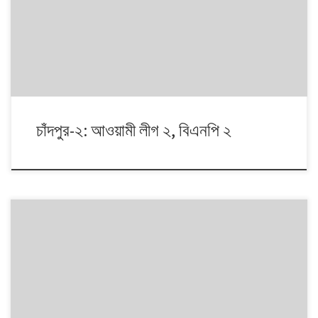
দলই অংশ নেয়। নির্বাচনগুলোয় কেমন বদলালো দেশে দলভিত্তিক ভোটের ধারা? তাই নিয়ে
নিয়মিত আয়োজন।
চাঁদপুর-২: আওয়ামী লীগ ২, বিএনপি ২
১৯৯১ থেকে ২০০৮। এই ১৭ বছরে চারটি জাতীয় সংসদ নির্বাচনে প্রধান চার রাজনৈতিক
দলই অংশ নেয়। নির্বাচনগুলোয় কেমন বদলালো দেশে দলভিত্তিক ভোটের ধারা? তাই নিয়ে
নিয়মিত আয়োজন।