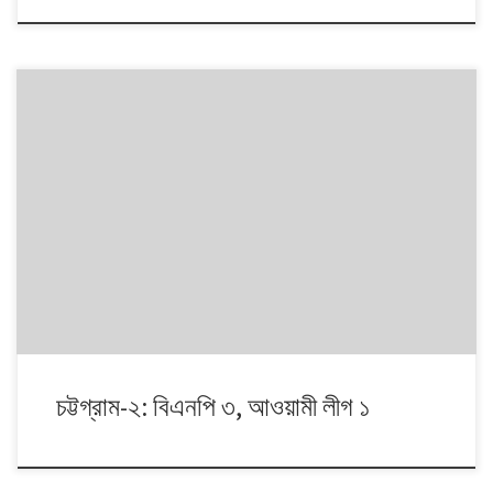
১৯৯১ থেকে ২০০৮। এই ১৭ বছরে চারটি জাতীয় সংসদ নির্বাচনে প্রধান চার রাজনৈতিক
দলই অংশ নেয়। নির্বাচনগুলোয় কেমন বদলালো দেশে দলভিত্তিক ভোটের ধারা? তাই নিয়ে
নিয়মিত আয়োজন।
চট্টগ্রাম-২: বিএনপি ৩, আওয়ামী লীগ ১