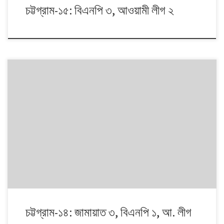
চট্টগ্রাম-১৫: বিএনপি ৩, আওয়ামী লীগ ২
১৯৯১ থেকে ২০১৪। এই ২৩ বছরে বাংলাদেশে পাঁচটি জাতীয় সংসদ নির্বাচন অনুষ্ঠিত
হয়েছে। নির্বাচনগুলোয় কেমন বদলালো দেশে দলভিত্তিক ভোটের ধারা? তাই নিয়ে নিয়মিত
আয়োজন। আসনের সীমানার ক্ষেত্রে ২০১৩ সালে নির্বাচন কমিশনের পুনর্নিধারিত সংসদীয়
আসনের তালিকা অনুসরণ করা হয়েছে।
চট্টগ্রাম-১৪: জামায়াত ৩, বিএনপি ১, আ. লীগ