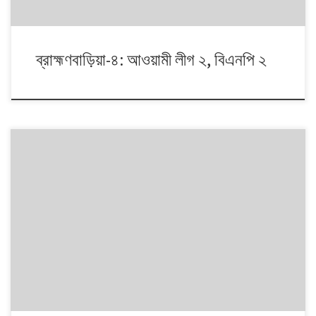
ব্রাহ্মণবাড়িয়া-৪: আওয়ামী লীগ ২, বিএনপি ২
১৯৯১ থেকে ২০০৮। এই ১৭ বছরে চারটি জাতীয় সংসদ নির্বাচনে প্রধান চার রাজনৈতিক
দলই অংশ নেয়। নির্বাচনগুলোয় কেমন বদলালো দেশে দলভিত্তিক ভোটের ধারা? তাই নিয়ে
নিয়মিত আয়োজন।