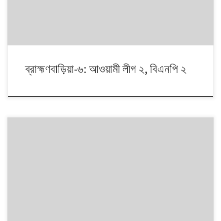
ব্রাহ্মণবাড়িয়া-৬: আওয়ামী লীগ ২, বিএনপি ২
১৯৯১ থেকে ২০০৮। এই ১৭ বছরে চারটি জাতীয় সংসদ নির্বাচনে প্রধান চার রাজনৈতিক
দলই অংশ নেয়। নির্বাচনগুলোয় কেমন বদলালো দেশে দলভিত্তিক ভোটের ধারা? তাই নিয়ে
নিয়মিত আয়োজন।