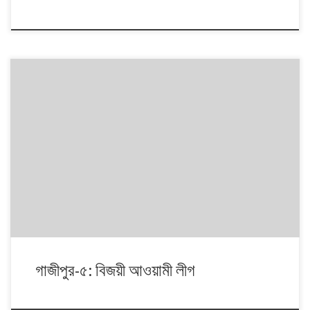
১৯৯১ থেকে ২০০৮। এই ১৭ বছরে চারটি জাতীয় সংসদ নির্বাচনে প্রধান চার রাজনৈতিক
দলই অংশ নেয়। নির্বাচনগুলোয় কেমন বদলালো দেশে দলভিত্তিক ভোটের ধারা? তাই নিয়ে
নিয়মিত আয়োজন।
গাজীপুর-৫: বিজয়ী আওয়ামী লীগ