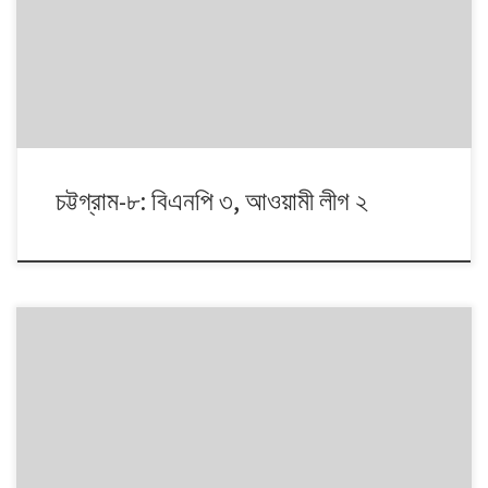
আয়োজন। আসনের সীমানার ক্ষেত্রে ২০১৩ সালে নির্বাচন কমিশনের পুনর্নিধারিত সংসদীয়
আসনের তালিকা অনুসরণ করা হয়েছে্।
চট্টগ্রাম-৮: বিএনপি ৩, আওয়ামী লীগ ২
১৯৯১ থেকে ২০১৪। এই ২৩ বছরে বাংলাদেশে পাঁচটি জাতীয় সংসদ নির্বাচন অনুষ্ঠিত
হয়েছে। নির্বাচনগুলোয় কেমন বদলালো দেশে দলভিত্তিক ভোটের ধারা? তাই নিয়ে নিয়মিত
আয়োজন। আসনের সীমানার ক্ষেত্রে সর্বশেষ ২০১৩ সালে নির্বাচন কমিশনের পুনর্নিধারিত
সংসদীয় আসনের তালিকা অনুসরণ করা হয়েছে্।