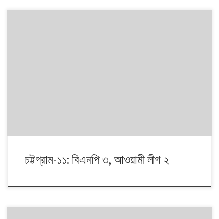
১৯৯১ থেকে ২০১৪। এই ২৩ বছরে বাংলাদেশে পাঁচটি জাতীয় সংসদ নির্বাচন অনুষ্ঠিত
হয়েছে। নির্বাচনগুলোয় কেমন বদলালো দেশে দলভিত্তিক ভোটের ধারা? তাই নিয়ে নিয়মিত
আয়োজন। আসনের সীমানার ক্ষেত্রে ২০১৩ সালে নির্বাচন কমিশনের পুনর্নিধারিত সংসদীয়
আসনের তালিকা অনুসরণ করা হয়েছে্।
চট্টগ্রাম-১১: বিএনপি ৩, আওয়ামী লীগ ২