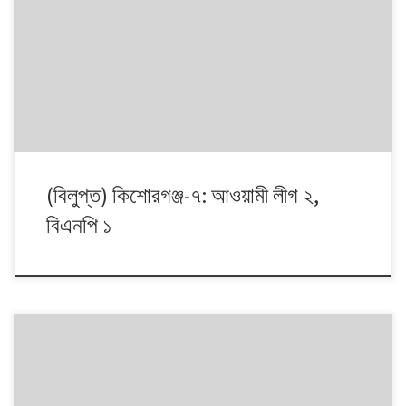
১৯৯১ থেকে ২০০৮। এই ১৭ বছরে চারটি জাতীয় সংসদ নির্বাচনে প্রধান চার রাজনৈতিক
দলই অংশ নেয়। নির্বাচনগুলোয় কেমন বদলালো দেশে দলভিত্তিক ভোটের ধারা? তাই নিয়ে
নিয়মিত আয়োজন।
(বিলুপ্ত) কিশোরগঞ্জ-৭: আওয়ামী লীগ ২,
বিএনপি ১