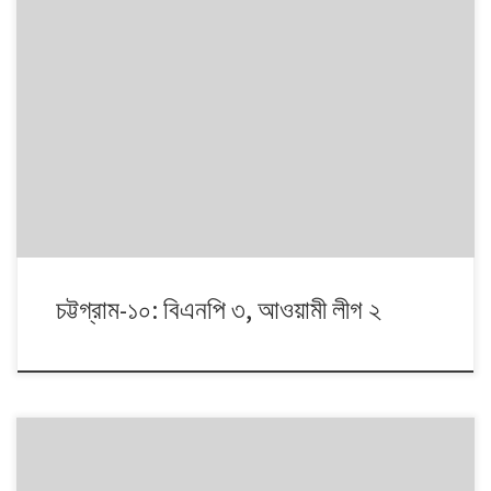
১৯৯১ থেকে ২০১৪। এই ২৩ বছরে বাংলাদেশে পাঁচটি জাতীয় সংসদ নির্বাচন অনুষ্ঠিত
হয়েছে। নির্বাচনগুলোয় কেমন বদলালো দেশে দলভিত্তিক ভোটের ধারা? তাই নিয়ে নিয়মিত
আয়োজন। আসনের সীমানার ক্ষেত্রে ২০১৩ সালে নির্বাচন কমিশনের পুনর্নিধারিত সংসদীয়
আসনের তালিকা অনুসরণ করা হয়েছে্।
চট্টগ্রাম-১০: বিএনপি ৩, আওয়ামী লীগ ২