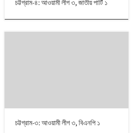
চট্টগ্রাম-৪: আওয়ামী লীগ ৩, জাতীয় পার্টি ১
১৯৯১ থেকে ২০০৮। এই ১৭ বছরে চারটি জাতীয় সংসদ নির্বাচনে প্রধান চার রাজনৈতিক
দলই অংশ নেয়। নির্বাচনগুলোয় কেমন বদলালো দেশে দলভিত্তিক ভোটের ধারা? তাই নিয়ে
নিয়মিত আয়োজন। আসনের সীমানার ক্ষেত্রে সর্বশেষ ২০১৩ সালে নির্বাচন কমিশনের
পুনর্নিধারিত সংসদীয় আসনের তালিকা অনুসরণ করা হয়েছে্।
চট্টগ্রাম-৩: আওয়ামী লীগ ৩, বিএনপি ১