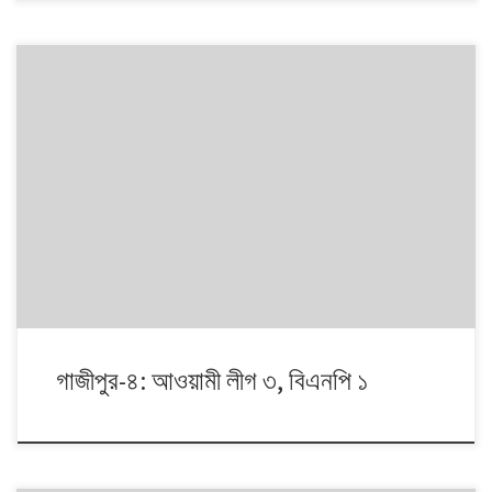
১৯৯১ থেকে ২০০৮। এই ১৭ বছরে চারটি জাতীয় সংসদ নির্বাচনে প্রধান চার রাজনৈতিক
দলই অংশ নেয়। নির্বাচনগুলোয় কেমন বদলালো দেশে দলভিত্তিক ভোটের ধারা? তাই নিয়ে
নিয়মিত আয়োজন।
গাজীপুর-৪: আওয়ামী লীগ ৩, বিএনপি ১