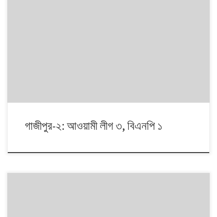
১৯৯১ থেকে ২০০৮। এই ১৭ বছরে চারটি জাতীয় সংসদ নির্বাচনে প্রধান চার রাজনৈতিক
দলই অংশ নেয়। নির্বাচনগুলোয় কেমন বদলালো দেশে দলভিত্তিক ভোটের ধারা? তাই নিয়ে
নিয়মিত আয়োজন।
গাজীপুর-২: আওয়ামী লীগ ৩, বিএনপি ১