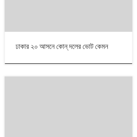
ঢাকার ২০ আসনে কোন্ দলের ভোট কেমন
১৯৯১ থেকে ২০১৪। এই ২৩ বছরে বাংলাদেশে পাঁচটি জাতীয় সংসদ নির্বাচন অনুষ্ঠিত
হয়েছে। নির্বাচনগুলোয় কেমন বদলালো দেশে দলভিত্তিক ভোটের ধারা? তাই নিয়ে নিয়মিত
আয়োজন। আসনের সীমানার ক্ষেত্রে ২০১৩ সালে নির্বাচন কমিশনের পুনর্নিধারিত সংসদীয়
আসনের তালিকা অনুসরণ করা হয়েছে।