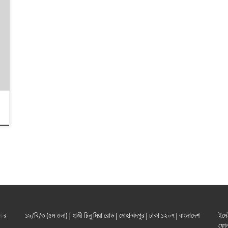
ল
-র
১৯/বি/৩ (৫ম তলা) | হাজী চিনু মিয়া রোড | মোহাম্মদপুর | ঢাকা ১২০৭ | বাংলাদেশ
ইমে
ফোন