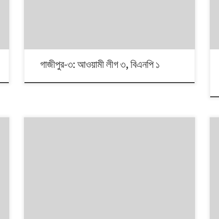
দলভিত্তিক ভোটের ধারা? তাই নিয়ে নিয়মিত আয়োজন।
গাজীপুর-৩: আওয়ামী লীগ ৩, বিএনপি ১
বায়ুমান বিবেচনায় সোমবার ৫ মার্চ তুলনামূলক ভাল দিন ছিল। পরিবেশ
অধিদফতরের তথ্য অনুযায়ী, এদিন দেশের আট জেলার কোথাও ‘অত্যন্ত
অস্বাস্থ্যকর’ বাতাস ছিল না। যদিও খুলনার এই দিনের বায়ুমানের ডেটা
পায়নি পরিবেশ অধিদফতর। গাজীপুরের বাতাস বেশ কদিন ‘অত্যন্ত
অস্বাস্থ্যকর’ থাকলেও সোমবার তার খানিকটা উন্নতি হয়। এদিন
বরিশালে বায়ুদূষণ ছিল সহনীয় পর্যায়ে।