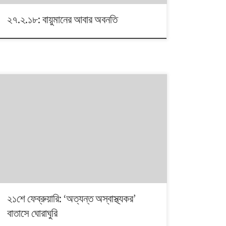
২৭.২.১৮: বায়ুমানের আবার অবনতি
ভাষা শহিদ দিবসে সারাটা দিন ঢাকার পথেপথে ঘুরেই কেটেছে অনেক
নগরবাসীর। শুধু ঢাকাই-বা কেন, সারাদেশেই ছিল ‘উদযাপনের’ আমেজ।
দুর্ভাগ্যজনকভাবে, এই দিন দেশের বাতাসের মান ছিল সবচেয়ে খারাপ।
পরিবেশ অধিদফতরের ডেটা অনুযায়ী, ২১শে ফেব্রুয়ারি ঢাকা, গাজীপুর,
রাজশাহী ও নারায়ণগঞ্জ জেলার বাতাস ছিল ‘অত্যন্ত অস্বাস্থ্যকর’
পর্যায়ে। চট্টগ্রাম ও সিলেটের বাতাস ছিল ‘খুব […]
২১শে ফেব্রুয়ারি: ‘অত্যন্ত অস্বাস্থ্যকর’
বাতাসে ঘোরাঘুরি