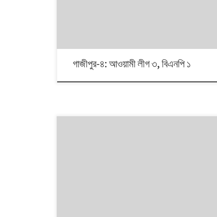
দলভিত্তিক ভোটের ধারা? তাই নিয়ে নিয়মিত আয়োজন।
গাজীপুর-৪: আওয়ামী লীগ ৩, বিএনপি ১
১৯৯১ থেকে ২০০৮। এই ১৭ বছরে জাতীয় সংসদ নির্বাচন হয়েছে চারটি।
নির্বাচনগুলোয় কেমন বদলালো দেশে দলভিত্তিক ভোটের ধারা? তাই নিয়ে
নিয়মিত আয়োজন। এই আসনে চার নির্বাচনের একটিতেও জিততে পারেনি
বিএনপি। জয়ের দেখা না পেলেও এখানে প্রার্থী বদলায়নি দলটি। ১৯৯১
থেকে ২০০১ পর্যন্ত এখানে জয়ী হন আওয়ামী লীগ প্রার্থী মোঃ রহমত […]