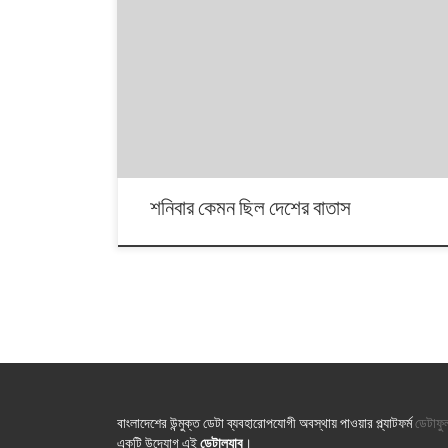
বাংলাদেশের ৮টি জেলার বাতাসের মান নিয়মিত পরিমাপ করে থাকে
বাংলাদেশ পরিবেশ অধিদফতর। সেই পরিমাপের ডেটা নিয়ে শুরু হলো
নতুন বিভাগ ‘দেশের বাতাস’। এই বিভাগে জেলাগুলোর দৈনিক বায়ুমান
প্রকাশ করা হবে। মানচিত্র সৌজন্য: By Raiyan (Own work) [CC
BY-SA 4.0 (https://creativecommons.org/licenses/by-
sa/4.0)], via Wikimedia Commons
শনিবার কেমন ছিল দেশের বাতাস
বাংলাদেশের উন্মুক্ত ডেটা ব্যবহারোপযোগী অবস্থায় পাওয়ার প্ল্যাটফর্ম
ডেটাফু
একটি উদ্যোগ এই
ডেটাল্যাব
।