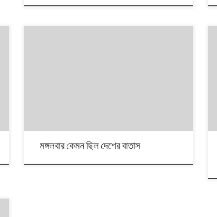
খুলনার বাতাসের মান কয়েকদিন স্থিতিশীল ছিল। তবে মঙ্গলবার তার
অবনতি ঘটেছে। এদিন সেখানকার বাতাস ছিল ‘খুব অস্বাস্থ্যকর’।
উন্নতি হয়েছে রাজশাহীর বাতাসের। কয়েকদিন ধরে এখানকার বাতাস ছিল
‘খুব অস্বাস্থ্যকর’। সেই অবস্থা থেকে মঙ্গলবার ‘সতর্কতা’ পর্যায়ের
খারাপ অবস্থায় উন্নিত হয় রাজশাহীর বাতাসের মান। রাজধানী ঢাকা,
সংলগ্ন দুই জেলা গাজীপুর ও নারায়ণগঞ্জের বাতাস […]
মঙ্গলবার কেমন ছিল দেশের বাতাস