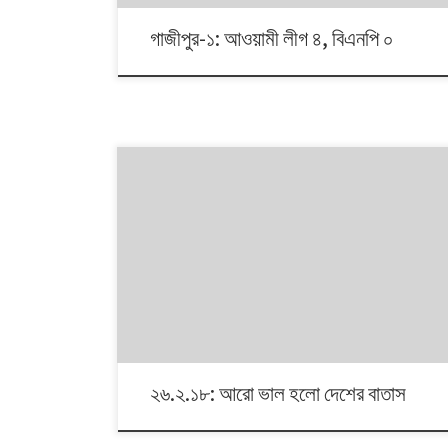
গাজীপুর-১: আওয়ামী লীগ ৪, বিএনপি ০
সাম্প্রতিক সময়ের মধ্যে বাতাসের মান বিবেচনায় বাংলাদেশের জন্য
স্মরণীয় এক দিন ছিল সোমবার । এদিন দেশে কোথাও, যে আটটি জেলায়
বায়ুমান পরিমাপ করে পরিবেশ অধিদফতর, বাতাস চরম মাত্রায় দূষিত ছিল
না। রোববার রাজশাহী ও গাজীপুরের বাতাস ‘অত্যন্ত অস্বাস্থ্যকর’
থাকলেও সোমবার এখানকার বাতাসের মান ‘অস্বাস্থ্যকর’ পর্যায়ে উন্নিত
হয়। তবে ঢাকা ও […]
২৬.২.১৮: আরো ভাল হলো দেশের বাতাস