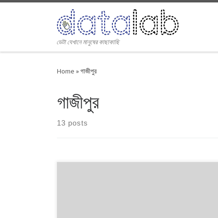
Skip to content
ডেটা যেখানে মানুষের কাছাকাছি
Home
»
গাজীপুর
গাজীপুর
13 posts
১৯৯১ থেকে ২০০৮। এই ১৭ বছরে চারটি জাতীয় সংসদ নির্বাচনে প্রধান
চার রাজনৈতিক দলই অংশ নেয়। নির্বাচনগুলোয় কেমন বদলালো দেশে