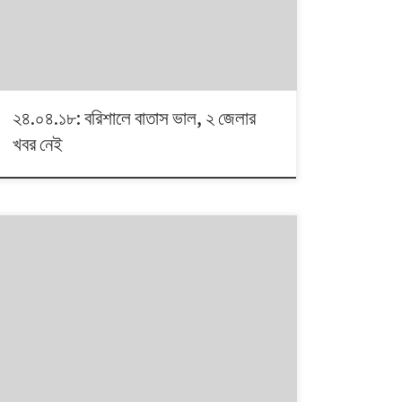
২৪.০৪.১৮: বরিশালে বাতাস ভাল, ২ জেলার
খবর নেই
ঢাকার বাতাস সোমবারের মতো মঙ্গলবারও ‘খুব অস্বাস্থ্যকর’ই ছিল।
অবনতি হয়েছে নারায়ণগঞ্জের বায়ুমানের। খুলনার বাতাসের মানও
সোমবারের চেয়ে খারাপ হয়েছে মঙ্গলবার। তবে ওইদিন বায়ুমানের উন্নতি
হয় চট্টগ্রামে। সোমবারের চেয়ে মঙ্গলবার ভাল ছিল সিলেটের বাতাসও।