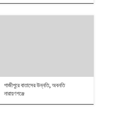
বাংলাদেশের ৮টি জেলার বাতাসের মান নিয়মিত পরিমাপ করে থাকে
বাংলাদেশ পরিবেশ অধিদফতর। রোববার ১১ ফেব্রুয়ারি কেমন ছিল
জেলাগুলোর বাতাসের মান? শনিবার গাজীপুরের বাতাস চরম অস্বাস্থ্যকর
থাকলেও রোববার তার খানিকটা উন্নতি হয়। নারায়ণগঞ্জের বাতাস
শনিবার ছিল খুব অস্বাস্থ্যকর। রোববার তা হয়ে দাঁড়ায় চরম
অস্বাস্থ্যকর। চট্টগ্রামের অবস্থা শনি-রবি দুদিন একই। বরিশালের
অবনতি […]
গাজীপুরে বাতাসের উন্নতি, অবনতি
নারায়ণগঞ্জে