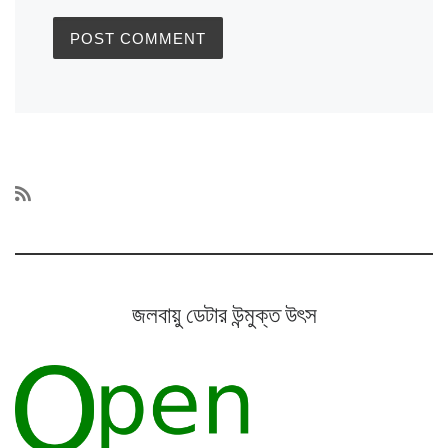
জলবায়ু ডেটার উন্মুক্ত উৎস