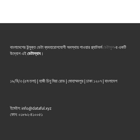
বাংলাদেশের উন্মুক্ত ডেটা ব্যবহারোপযোগী অবস্থায় পাওয়ার প্ল্যাটফর্ম
ডেটাফুল
-র একটি
উদ্যোগ এই
ডেটাল্যাব
।
১৯/বি/৩ (৫ম তলা) | হাজী চিনু মিয়া রোড | মোহাম্মদপুর | ঢাকা ১২০৭ | বাংলাদেশ
ইমেইল: info@dataful.xyz
ফোন: ০১৮৯২-৪১০০৫১