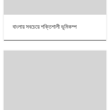
বাংলায় সবচেয়ে শক্তিশালী ভূমিকম্প