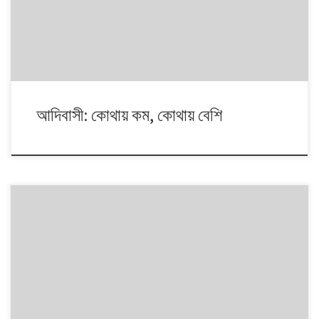
আদিবাসী: কোথায় কম, কোথায় বেশি