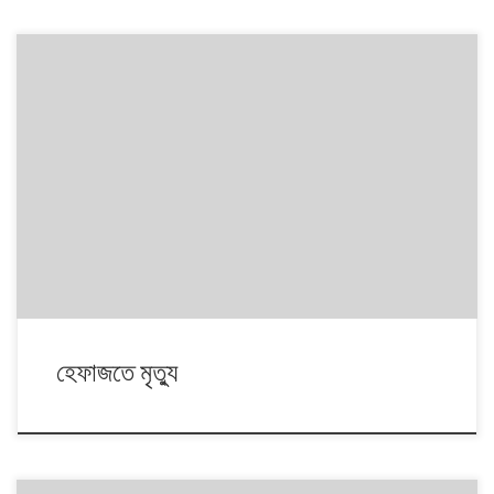
হেফাজতে মৃত্যু