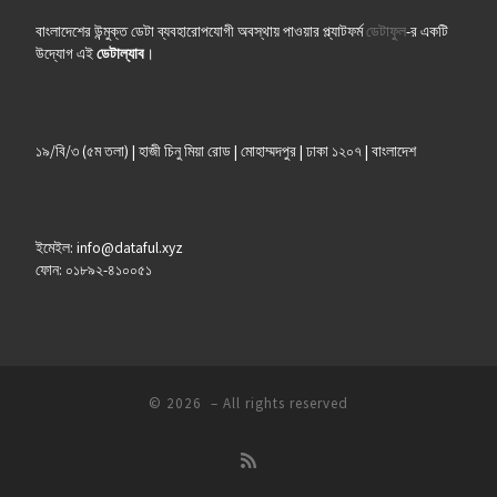
বাংলাদেশের উন্মুক্ত ডেটা ব্যবহারোপযোগী অবস্থায় পাওয়ার প্ল্যাটফর্ম
ডেটাফুল
-র একটি
উদ্যোগ এই
ডেটাল্যাব
।
১৯/বি/৩ (৫ম তলা) | হাজী চিনু মিয়া রোড | মোহাম্মদপুর | ঢাকা ১২০৭ | বাংলাদেশ
ইমেইল: info@dataful.xyz
ফোন: ০১৮৯২-৪১০০৫১
© 2026
– All rights reserved