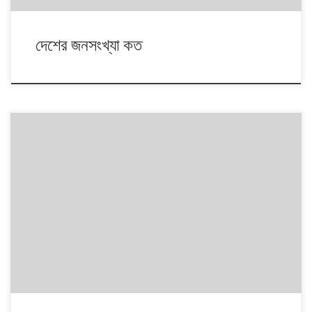
দেশের জনসংখ্যা কত
পটভূমির ছবি: alamy.com