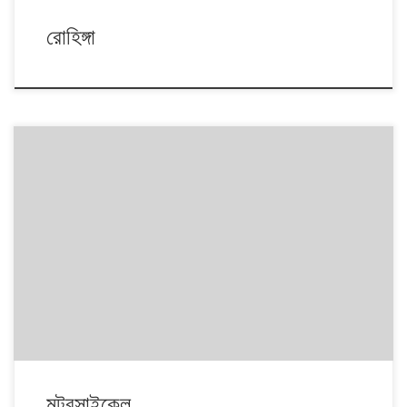
রোহিঙ্গা
মটরসাইকেল