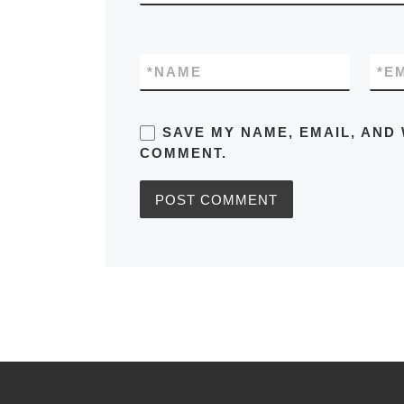
*
NAME
*
E
SAVE MY NAME, EMAIL, AND 
COMMENT.