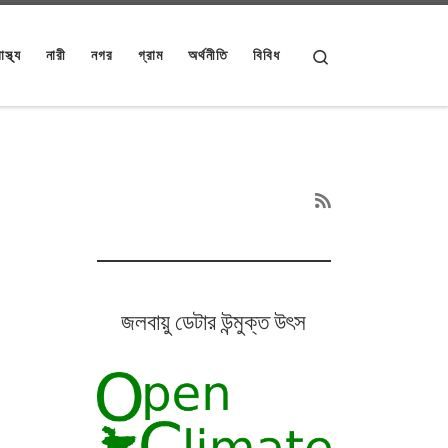
Search
াস্থ্য
নারী
নগর
গ্রাম
অর্থনীতি
বিবিধ
জলবায়ু ডেটার উন্মুক্ত উৎস