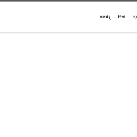
জলবায়ু
শিক্ষা
স্ব