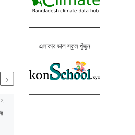
এলাকার ভাল স্কুল খুঁজুন
12,
Published
July 1, 2018
দেশের জনসংখ্যা কত
লী