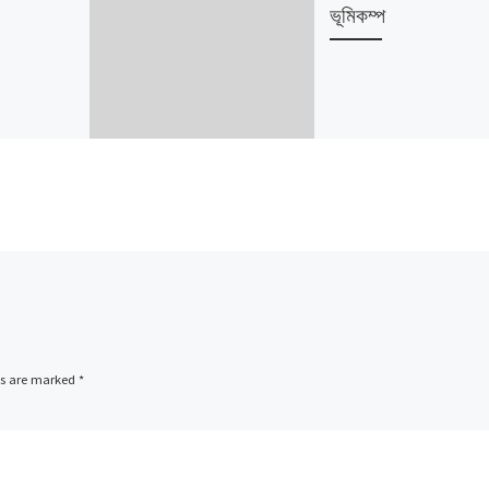
ভূমিকম্প
ds are marked
*