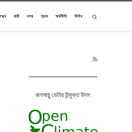
Search
াস্থ্য
নারী
নগর
গ্রাম
অর্থনীতি
বিবিধ
জলবায়ু ডেটার উন্মুক্ত উৎস