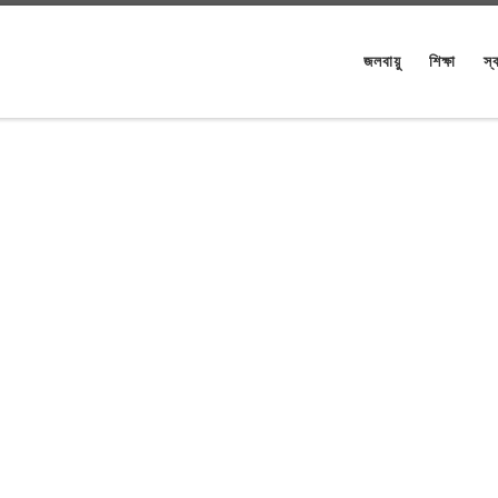
জলবায়ু
শিক্ষা
স্ব