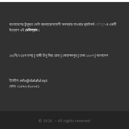
বাংলাদেশের উন্মুক্ত ডেটা ব্যবহারোপযোগী অবস্থায় পাওয়ার প্ল্যাটফর্ম
ডেটাফুল
-র একটি
উদ্যোগ এই
ডেটাল্যাব
।
১৯/বি/৩ (৫ম তলা) | হাজী চিনু মিয়া রোড | মোহাম্মদপুর | ঢাকা ১২০৭ | বাংলাদেশ
ইমেইল: info@dataful.xyz
ফোন: ০১৮৯২-৪১০০৫১
© 2026
– All rights reserved