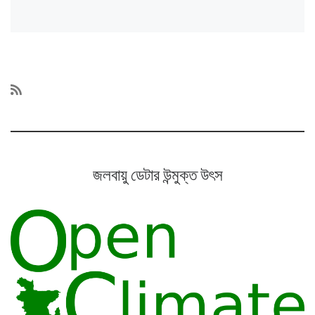
জলবায়ু ডেটার উন্মুক্ত উৎস