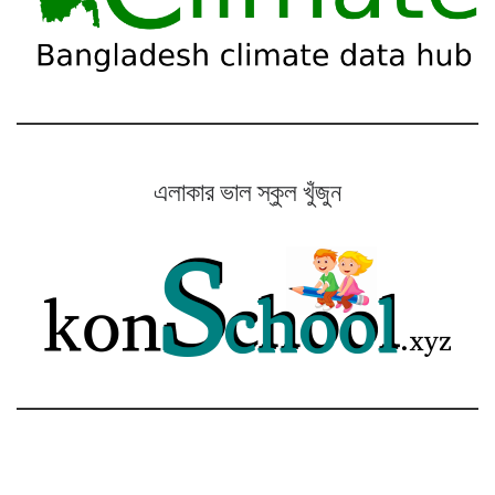
এলাকার ভাল স্কুল খুঁজুন