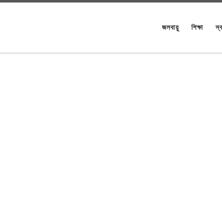
জলবায়ু
শিক্ষা
স্ব