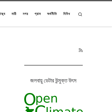
Search
াস্থ্য
নারী
নগর
গ্রাম
অর্থনীতি
বিবিধ
জলবায়ু ডেটার উন্মুক্ত উৎস