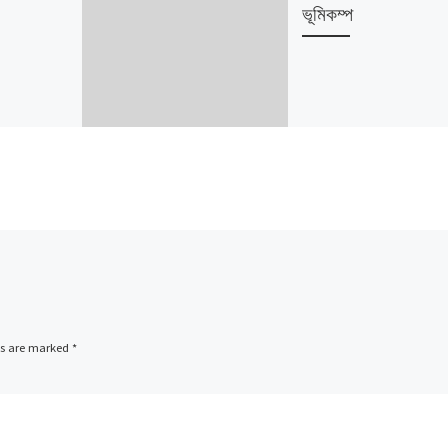
ভূমিকম্প
ds are marked
*