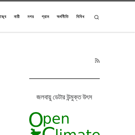
Search
াস্থ্য
নারী
নগর
গ্রাম
অর্থনীতি
বিবিধ
জলবায়ু ডেটার উন্মুক্ত উৎস