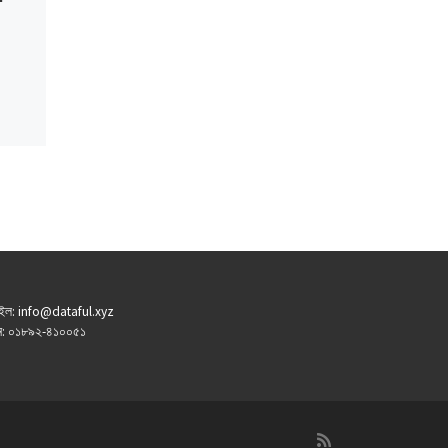
ইল: info@dataful.xyz
: ০১৮৯২-৪১০০৫১