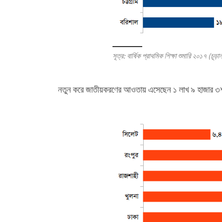
সূত্র: বার্ষিক প্রাথমিক শিক্ষা শুমারি ২০১৭ (চূড়
নতুন করে জাতীয়করণের আওতায় এসেছেন ১ লাখ ৯ হাজার ৩শ