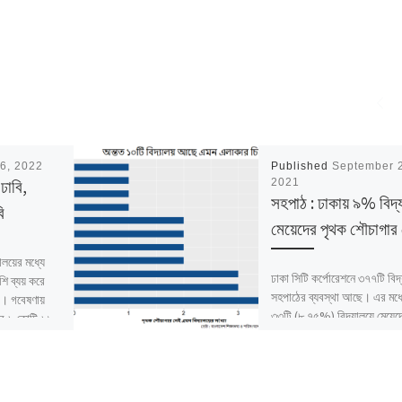
6, 2022
Published
September 
 ঢাবি,
2021
সহপাঠ : ঢাকায় ৯% বিদ্
ি
মেয়েদের পৃথক শৌচাগার
ালয়ের মধ্যে
ঢাকা সিটি কর্পোরেশনে ৩৭৭টি বিদ
শি ব্যয় করে
সহপাঠের ব্যবস্থা আছে। এর মধ্
ি)। গবেষণায়
৩৩টি (৮.৭৫%) বিদ্যালয়ে মেয়েদ
রে ৬ কোটি ৬১
এখনো পৃথক শৌচাগারের ব্যবস্থা
বাংলাদেশ শিক্ষাতথ্য […]