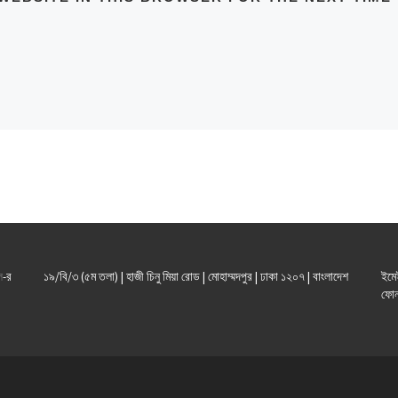
ল
-র
১৯/বি/৩ (৫ম তলা) | হাজী চিনু মিয়া রোড | মোহাম্মদপুর | ঢাকা ১২০৭ | বাংলাদেশ
ইমে
ফোন