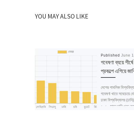
YOU MAY ALSO LIKE
Published
June 1
গবেষণা ব্যয়ে শীর্ষে
প্রকল্পে এগিয়ে জাব
দেশের পাবলিক বিশ্ববিদ্য
গবেষণা খাতে সবেচেয়ে বে
ঢাকা বিশ্ববিদ্যালয় (ঢাব
২০২০ সালে ঢাবি খরচ ক
[…]