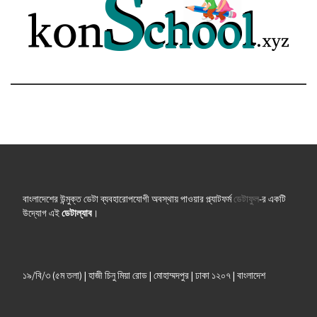
বাংলাদেশের উন্মুক্ত ডেটা ব্যবহারোপযোগী অবস্থায় পাওয়ার প্ল্যাটফর্ম
ডেটাফুল
-র একটি
উদ্যোগ এই
ডেটাল্যাব
।
১৯/বি/৩ (৫ম তলা) | হাজী চিনু মিয়া রোড | মোহাম্মদপুর | ঢাকা ১২০৭ | বাংলাদেশ