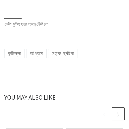
ডেটা: পুলিশ সদর দফতর/বিবিএস
কুমিল্লা
চট্টগ্রাম
সড়ক দুর্ঘটনা
YOU MAY ALSO LIKE