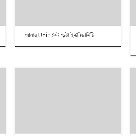
আমার Uni : ইস্ট ডেল্টা ইউনিভার্সিটি