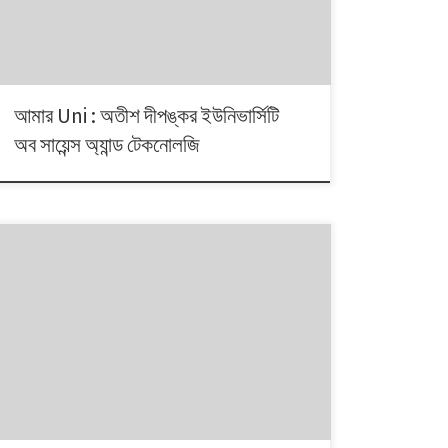
আমার Uni : অতীশ দীপঙ্কর ইউনিভার্সিটি
অব সায়েন্স অ্যান্ড টেকনোলজি