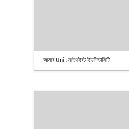
আমার Uni : সাউথইস্ট ইউনিভার্সিটি