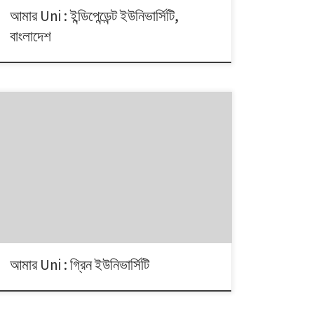
আমার Uni : ইন্ডিপেন্ডেন্ট ইউনিভার্সিটি,
বাংলাদেশ
বাংলাদেশের বিশ্ববিদ্যালয়গুলোর কোনটিতে কয়টি বিভাগ? কতজন
ছেলেমেয়ে সেখানে পড়ালেখা করছে? বিশ্ববিদ্যালয়গুলোর কোনটিতে কোন্
পর্যায়ের কতজন শিক্ষক পাঠ দিচ্ছেন? এসব তথ্য নিয়ে নিয়মিত
ইনফোগ্রাফিক আমার Uni।
আমার Uni : গ্রিন ইউনিভার্সিটি