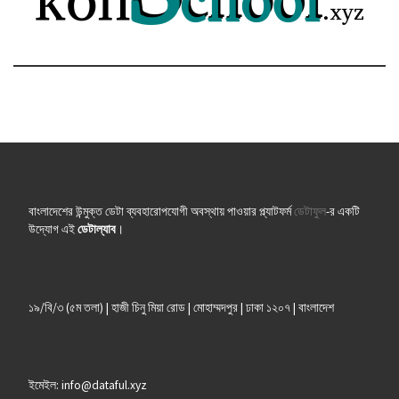
বাংলাদেশের উন্মুক্ত ডেটা ব্যবহারোপযোগী অবস্থায় পাওয়ার প্ল্যাটফর্ম
ডেটাফুল
-র একটি
উদ্যোগ এই
ডেটাল্যাব
।
১৯/বি/৩ (৫ম তলা) | হাজী চিনু মিয়া রোড | মোহাম্মদপুর | ঢাকা ১২০৭ | বাংলাদেশ
ইমেইল: info@dataful.xyz