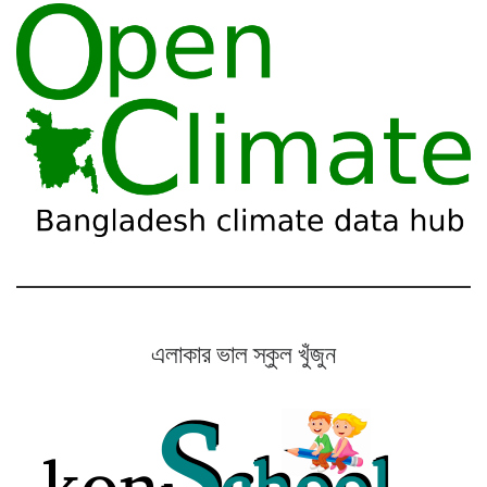
এলাকার ভাল স্কুল খুঁজুন