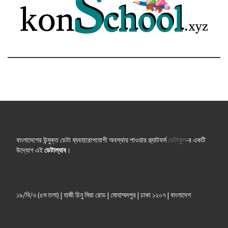
বাংলাদেশের উন্মুক্ত ডেটা ব্যবহারোপযোগী অবস্থায় পাওয়ার প্ল্যাটফর্ম
ডেটাফুল
-র একটি
উদ্যোগ এই
ডেটাল্যাব
।
১৯/বি/৩ (৫ম তলা) | হাজী চিনু মিয়া রোড | মোহাম্মদপুর | ঢাকা ১২০৭ | বাংলাদেশ