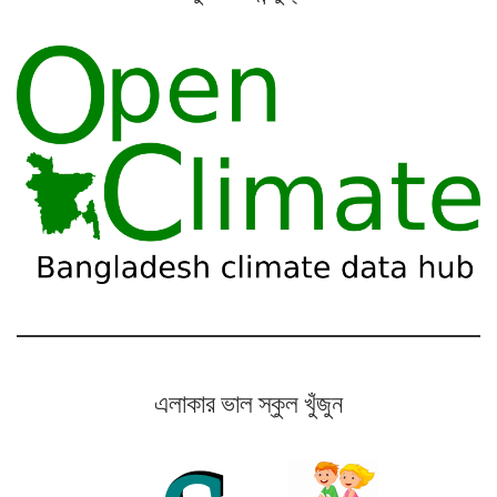
এলাকার ভাল স্কুল খুঁজুন