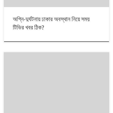
অগ্নি-দুর্ঘটনায় ঢাকার অবস্থান নিয়ে সময়
টিভির খবর ঠিক?
[table id=26 /]