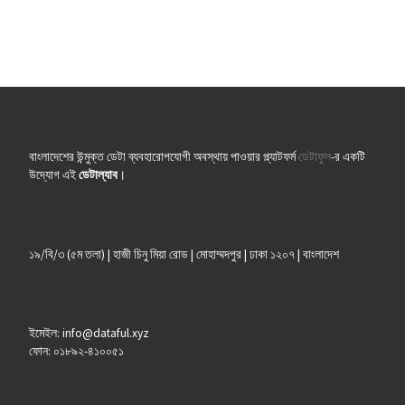
বাংলাদেশের উন্মুক্ত ডেটা ব্যবহারোপযোগী অবস্থায় পাওয়ার প্ল্যাটফর্ম
ডেটাফুল
-র একটি
উদ্যোগ এই
ডেটাল্যাব
।
১৯/বি/৩ (৫ম তলা) | হাজী চিনু মিয়া রোড | মোহাম্মদপুর | ঢাকা ১২০৭ | বাংলাদেশ
ইমেইল: info@dataful.xyz
ফোন: ০১৮৯২-৪১০০৫১