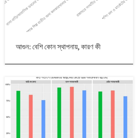
ঘটে। এরমধ্যে […]
আগুন: বেশি কোন স্থাপনায়, কারণ কী
বাংলাদেশের ১৬ হাজার ১৪০টি বেসরকারি স্বাস্থ্যসেবা কেন্দ্রের ১৩ হাজার ২৯৯টিতে অগ্নি
সংকেতের ব্যবস্থা নেই। অর্থাৎ এই সেবাকেন্দ্রগুলির কোনোটির একটি কক্ষে বা স্থানে
আগুনের সূচনা হলে তা ভবনের সবাইকে সংকেতের মাধ্যমে জানানোর সুযোগ নেই। মোট
সেবাকেন্দ্রের ১০ হাজার ২৯১টি রোগ নির্ণয়কেন্দ্র (ডায়াগনস্টিক সেন্টার), ১ হাজার ৩৯৭টি
ক্লিনিক এবং ৪ হাজার ৪৫২টি […]