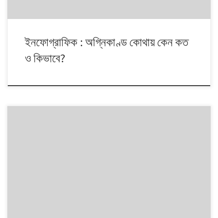
ইনফোগ্রাফিক : অগ্নিকাণ্ড কোথায় কেন কত
ও কিভাবে?
বিশ্বে অগ্নি-দুর্ঘটনায় শীর্ষে ঢাকা শহর- এরকম একটি খবর ৩০ মার্চ (শনিবার) প্রকাশ
করেছে বেসরকারি টেলিভিশন স্টেশন সময়। খবরের শিরোনাম ও প্রথম বাক্যে ঢাকার
শীর্ষে থাকার কথা বলা হয়। যদিও খবর প্রকাশের পর ‘শীর্ষ’ শব্দটি বদলে করা হয়
‘দ্বিতীয়’। তবে গুগল সার্চে টেলিভিশন স্টেশনটির প্রথম প্রকাশিত শিরোনামটি পাওয়া
যাচ্ছে। শীর্ষ/দ্বিতীয় যাই […]