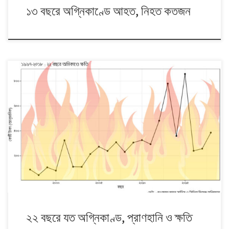
১৩ বছরে অগ্নিকাণ্ডে আহত, নিহত কতজন
বাংলাদেশে অগ্নিকাণ্ডে গতবছর প্রাণহানি হয়েছে ১৩০ জনের। এর আগের চার বছরে
(২০১৪-২০১৭) প্রাণহানির সংখ্যা প্রতিবছরই ১০০-এর নিচে ছিল। গত ১৩ বছরের
মধ্যে ওই চার বছরেই প্রাণহানি কমে এসেছিল। ২০০৭ থেকে অগ্নিকাণ্ডে প্রাণহানির
সংখ্যা বাড়তে থাকে যা ২০১১ সালে দাঁড়ায় সর্বোচ্চ ৩৬৫ জনে। গতবছর দেশে অগ্নিকাণ্ড
হয়েছে ১৯,৬৪২টি। অর্থাৎ প্রতিদিন গড় […]
২২ বছরে যত অগ্নিকাণ্ড, প্রাণহানি ও ক্ষতি