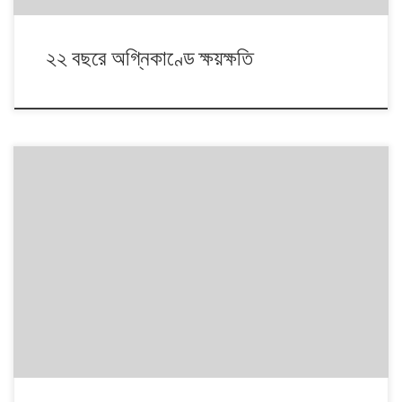
২২ বছরে অগ্নিকাণ্ডে ক্ষয়ক্ষতি
[table id=24 /]