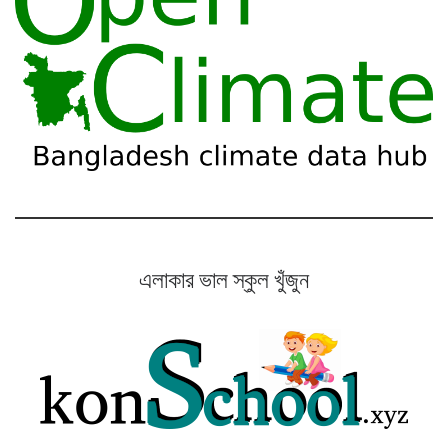
এলাকার ভাল স্কুল খুঁজুন