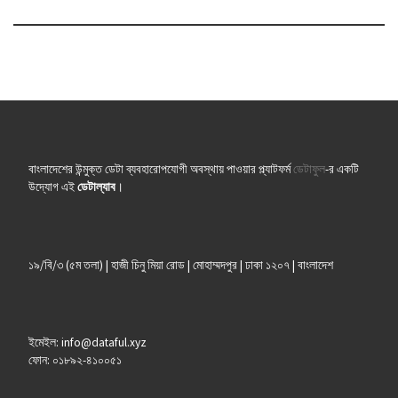
বাংলাদেশের উন্মুক্ত ডেটা ব্যবহারোপযোগী অবস্থায় পাওয়ার প্ল্যাটফর্ম
ডেটাফুল
-র একটি
উদ্যোগ এই
ডেটাল্যাব
।
১৯/বি/৩ (৫ম তলা) | হাজী চিনু মিয়া রোড | মোহাম্মদপুর | ঢাকা ১২০৭ | বাংলাদেশ
ইমেইল: info@dataful.xyz
ফোন: ০১৮৯২-৪১০০৫১