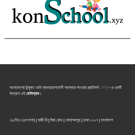
বাংলাদেশের উন্মুক্ত ডেটা ব্যবহারোপযোগী অবস্থায় পাওয়ার প্ল্যাটফর্ম
ডেটাফুল
-র একটি
উদ্যোগ এই
ডেটাল্যাব
।
১৯/বি/৩ (৫ম তলা) | হাজী চিনু মিয়া রোড | মোহাম্মদপুর | ঢাকা ১২০৭ | বাংলাদেশ