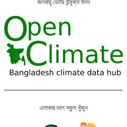
জলবায়ু ডেটার উন্মুক্ত উৎস
এলাকার ভাল স্কুল খুঁজুন