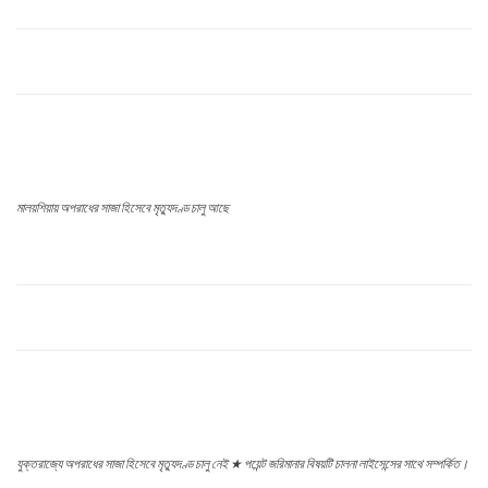
মালয়শিয়ায় অপরাধের সাজা হিসেবে মৃত্যুদণ্ড চালু আছে
যুক্তরাজ্যে অপরাধের সাজা হিসেবে মৃত্যুদণ্ড চালু নেই ★ পয়েন্ট জরিমানার বিষয়টি চালনা লাইসেন্সের সাথে সম্পর্কিত।