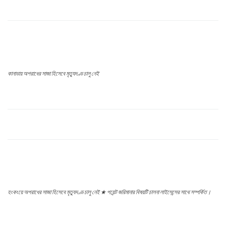
কানাডায় অপরাধের সাজা হিসেবে মৃত্যুদণ্ড চালু নেই
হংকংয়ে অপরাধের সাজা হিসেবে মৃত্যুদণ্ড চালু নেই ★ পয়েন্ট জরিমানার বিষয়টি চালনা লাইসেন্সের সাথে সম্পর্কিত।