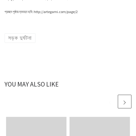
প্রচ্ছদ পৃষ্ঠায় ব্যবহৃত ছবি: http://artegami.com/page/2
সড়ক দুর্ঘটনা
YOU MAY ALSO LIKE