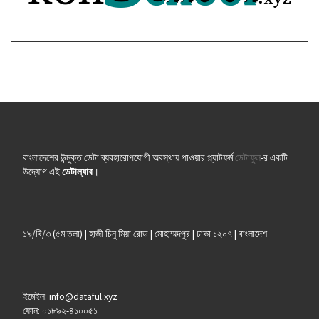
বাংলাদেশের উন্মুক্ত ডেটা ব্যবহারোপযোগী অবস্থায় পাওয়ার প্ল্যাটফর্ম
ডেটাফুল
-র একটি
উদ্যোগ এই
ডেটাল্যাব
।
১৯/বি/৩ (৫ম তলা) | হাজী চিনু মিয়া রোড | মোহাম্মদপুর | ঢাকা ১২০৭ | বাংলাদেশ
ইমেইল: info@dataful.xyz
ফোন: ০১৮৯২-৪১০০৫১