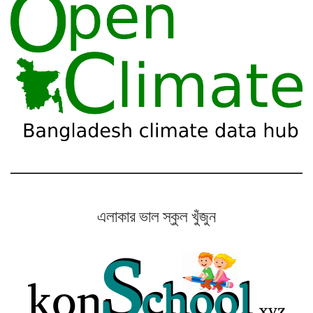
এলাকার ভাল স্কুল খুঁজুন