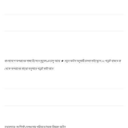
বাংলাদেশে অপরাধের সাজা হিসেবে মৃত্যুদণ্ড চালু আছে ★ নতুন আইন অনুযায়ী চালনা লাইসেন্সে ১২ পয়েন্ট থাকবে যা
থেকে অপরাধের মাত্রা অনুসারে পয়েন্ট কাটা যাবে
তথ্যসূত্র: সংশ্লিষ্ট দেশগুলোর পরিবহন/সড়ক বিষয়ক আইন