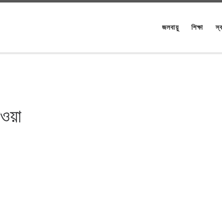
জলবায়ু
শিক্ষা
স্ব
াওয়া