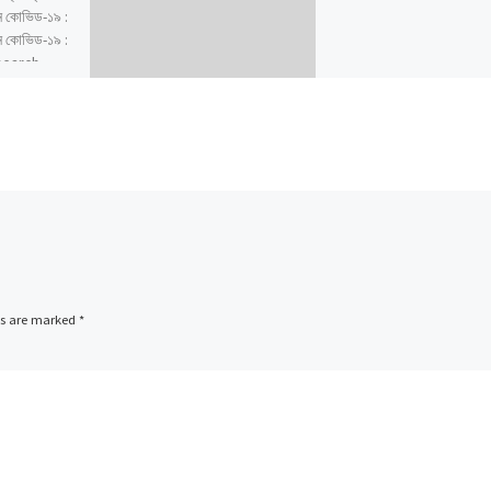
ুন কোভিড-১৯ :
ুন কোভিড-১৯ :
-search
covid-19″]
ds are marked
*