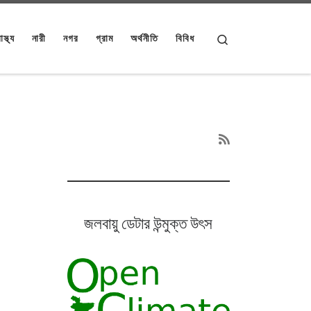
Search
াস্থ্য
নারী
নগর
গ্রাম
অর্থনীতি
বিবিধ
জলবায়ু ডেটার উন্মুক্ত উৎস