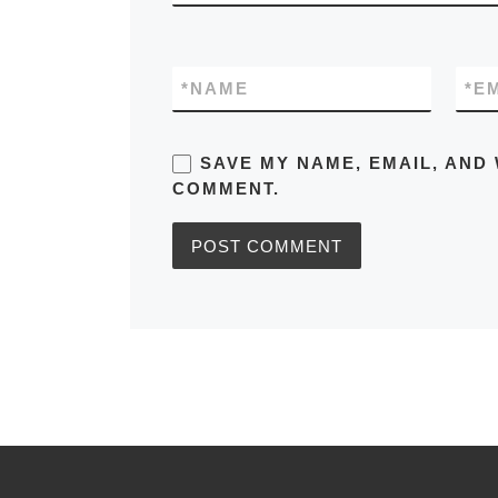
*
NAME
*
E
SAVE MY NAME, EMAIL, AND 
COMMENT.