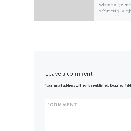
সংখ্যা জানতে ক্লিক কর
সামগ্রিক পরিস্থিতি দেখ
বাংলাদেশ ডেটা [ivory
id=”11947″ title=”
ডেটা : […]
Leave a comment
Your email address will not be published.
Required fiel
*
COMMENT