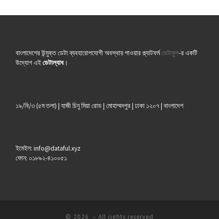
বাংলাদেশের উন্মুক্ত ডেটা ব্যবহারোপযোগী অবস্থায় পাওয়ার প্ল্যাটফর্ম
ডেটাফুল
-র একটি
উদ্যোগ এই
ডেটাল্যাব
।
১৯/বি/৩ (৫ম তলা) | হাজী চিনু মিয়া রোড | মোহাম্মদপুর | ঢাকা ১২০৭ | বাংলাদেশ
ইমেইল: info@dataful.xyz
ফোন: ০১৮৯২-৪১০০৫১
© 2026
– All rights reserved