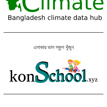
এলাকার ভাল স্কুল খুঁজুন