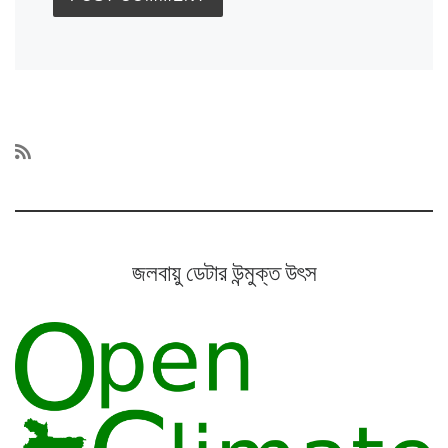
জলবায়ু ডেটার উন্মুক্ত উৎস