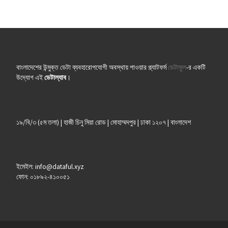
বাংলাদেশের উন্মুক্ত ডেটা ব্যবহারোপযোগী অবস্থায় পাওয়ার প্ল্যাটফর্ম
ডেটাফুল
-র একটি
উদ্যোগ এই
ডেটাল্যাব
।
১৯/বি/৩ (৫ম তলা) | হাজী চিনু মিয়া রোড | মোহাম্মদপুর | ঢাকা ১২০৭ | বাংলাদেশ
ইমেইল: info@dataful.xyz
ফোন: ০১৮৯২-৪১০০৫১