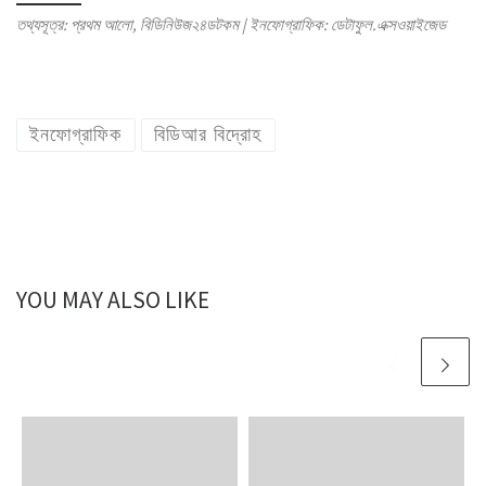
তথ্যসূত্র: প্রথম আলো, বিডিনিউজ২৪ডটকম | ইনফোগ্রাফিক: ডেটাফুল.এক্সওয়াইজেড
ইনফোগ্রাফিক
বিডিআর বিদ্রোহ
YOU MAY ALSO LIKE