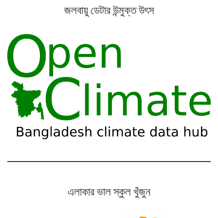
জলবায়ু ডেটার উন্মুক্ত উৎস
এলাকার ভাল স্কুল খুঁজুন