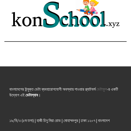
বাংলাদেশের উন্মুক্ত ডেটা ব্যবহারোপযোগী অবস্থায় পাওয়ার প্ল্যাটফর্ম
ডেটাফুল
-র একটি
উদ্যোগ এই
ডেটাল্যাব
।
১৯/বি/৩ (৫ম তলা) | হাজী চিনু মিয়া রোড | মোহাম্মদপুর | ঢাকা ১২০৭ | বাংলাদেশ