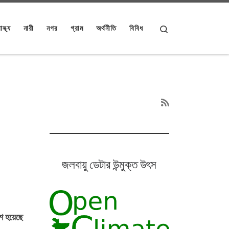
Search
াস্থ্য
নারী
নগর
গ্রাম
অর্থনীতি
বিবিধ
জলবায়ু ডেটার উন্মুক্ত উৎস
শ হয়েছে