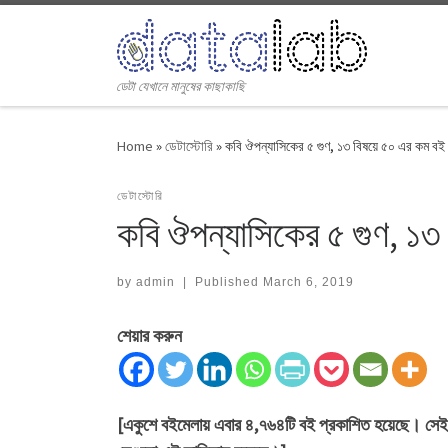
Skip to content
ডেটা যেখানে মানুষের কাছাকাছি
Home
»
ডেটাস্টোরি
»
কবি ঔপন্যাসিকের ৫ গুণ, ১৩ বিষয়ে ৫০ এর কম বই
ডেটাস্টোরি
কবি ঔপন্যাসিকের ৫ গুণ, ১
by
admin
|
Published
March 6, 2019
শেয়ার করুন
[একুশে বইমেলায় এবার ৪,৭৬৪টি বই প্রকাশিত হয়েছে। সেই