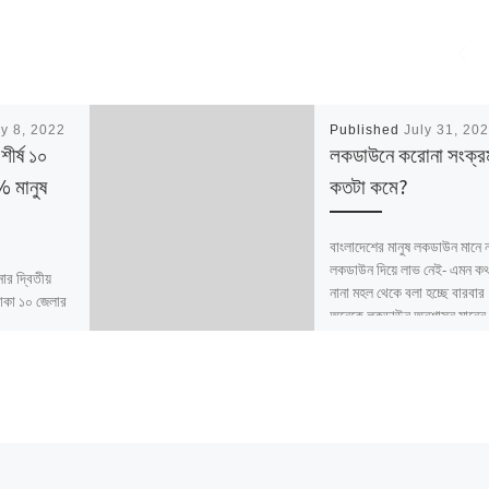
y 8, 2022
Published
July 31, 20
ীর্ষ ১০
লকডাউনে করোনা সংক্র
 মানুষ
কতটা কমে?
বাংলাদেশের মানুষ লকডাউন মানে 
লকডাউন দিয়ে লাভ নেই- এমন ক
ার দ্বিতীয়
নানা মহল থেকে বলা হচ্ছে বারবার
থাকা ১০ জেলার
অনেকে লকডাউন অনুশাসন মানে
ানুষ এখনো এক
তি মাসের […]