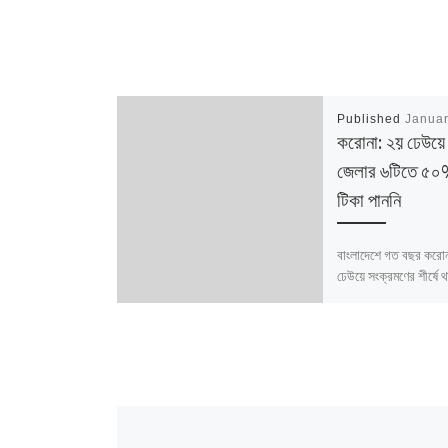
Published
Januar
করোনা: ২য় ঢেউয়ে শ
জেলার ৬টিতে ৫০%
টিকা পাননি
বাংলাদেশে গত বছর করোন
ঢেউয়ে সংক্রমণের শীর্ষে 
৬টির প্রতিটির অর্ধেক ম
ডোজ টিকাও পাননি। চল