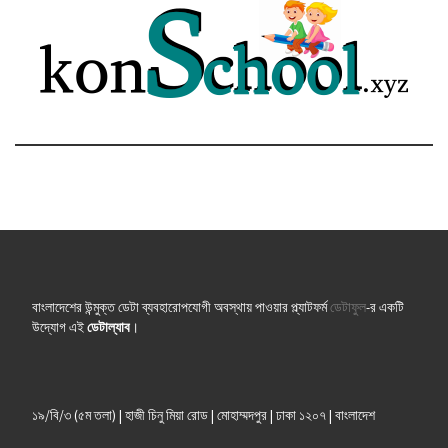
বাংলাদেশের উন্মুক্ত ডেটা ব্যবহারোপযোগী অবস্থায় পাওয়ার প্ল্যাটফর্ম
ডেটাফুল
-র একটি
উদ্যোগ এই
ডেটাল্যাব
।
১৯/বি/৩ (৫ম তলা) | হাজী চিনু মিয়া রোড | মোহাম্মদপুর | ঢাকা ১২০৭ | বাংলাদেশ