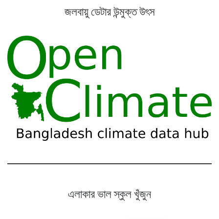
জলবায়ু ডেটার উন্মুক্ত উৎস
এলাকার ভাল স্কুল খুঁজুন