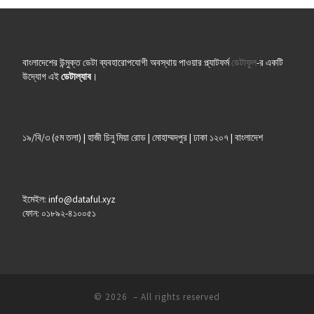
বাংলাদেশের উন্মুক্ত ডেটা ব্যবহারোপযোগী অবস্থায় পাওয়ার প্ল্যাটফর্ম
ডেটাফুল
-র একটি
উদ্যোগ এই
ডেটাল্যাব
।
১৯/বি/৩ (৫ম তলা) | হাজী চিনু মিয়া রোড | মোহাম্মদপুর | ঢাকা ১২০৭ | বাংলাদেশ
ইমেইল: info@dataful.xyz
ফোন: ০১৮৯২-৪১০০৫১
© 2026
– All rights reserved