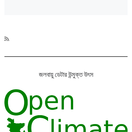
জলবায়ু ডেটার উন্মুক্ত উৎস