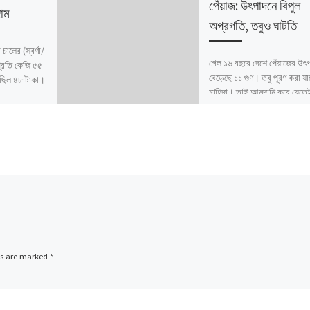
পেঁয়াজ: উৎপাদনে বিপুল
াম
অগ্রগতি, তবুও ঘাটতি
ালের (স্বর্ণা/
গেল ১৬ বছরে দেশে পেঁয়াজের উৎ
 প্রতি কেজি ৫৫
বেড়েছে ১১ গুণ। তবু পূরণ করা যাচ
ছিল ৪৮ টাকা।
চাহিদা। তাই আমদানি করে যেতে
হচ্ছে। পরিসংখ্যান বিষয়ক […]
ds are marked
*