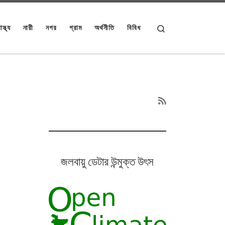
Search
াস্থ্য
নারী
নগর
গ্রাম
অর্থনীতি
বিবিধ
জলবায়ু ডেটার উন্মুক্ত উৎস