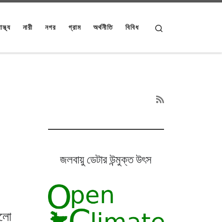
Search
াস্থ্য
নারী
নগর
গ্রাম
অর্থনীতি
বিবিধ
জলবায়ু ডেটার উন্মুক্ত উৎস
ালো