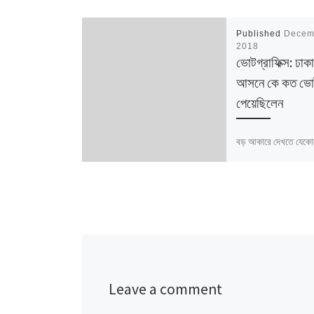
Published
Decem
2018
ভোটগ্রাফিক্স: ঢাক
আসনে কে কত ভো
পেয়েছিলেন
বড় আকারে দেখতে যেকো
ক্লিক করুন ডেটার উৎস: ন
পরিসংখ্যান / বাংলাদেশ নি
আসনের সীমানার ক্ষেত্রে 
নির্বাচন কমিশনের সর্বশে
Leave a comment