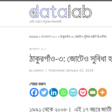
Skip to content
ডেটা যেখানে মানুষের কাছাকাছি
Home
»
বাংলাদেশ ৩০০
»
ঠাকুরগাঁও-৩: জোটেও সুবিধা হয়নি বিএনপির
বাংলাদেশ ৩০০
ঠাকুরগাঁও-৩: জোটেও সুবিধা 
by
admin
|
Published
January 22, 2018
শেয়ার করুন
১৯৯১ থেকে ২০০৮। এই ১৭ বছরে জাতীয় সং