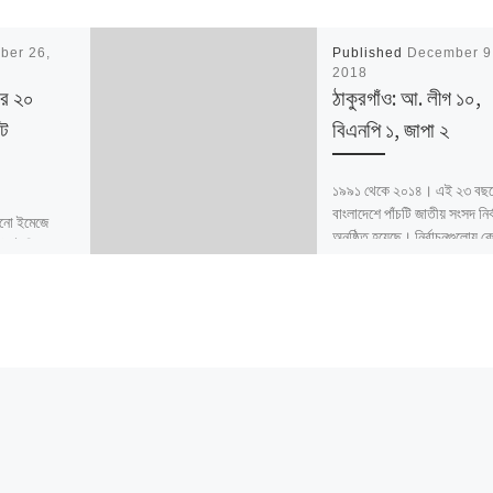
ber 26,
Published
December 9
2018
ার ২০
ঠাকুরগাঁও: আ. লীগ ১০,
ট
বিএনপি ১, জাপা ২
১৯৯১ থেকে ২০১৪। এই ২৩ বছর
বাংলাদেশে পাঁচটি জাতীয় সংসদ নির্
নো ইমেজে
অনুষ্ঠিত হয়েছে। নির্বাচনগুলোয় ক
ির্বাচনী
বদলালো দেশে দলভিত্তিক ভোটের
র্বাচন কমিশন
তাই নিয়ে […]
বাংলাদেশ
ষ […]