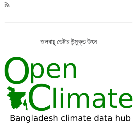
জলবায়ু ডেটার উন্মুক্ত উৎস