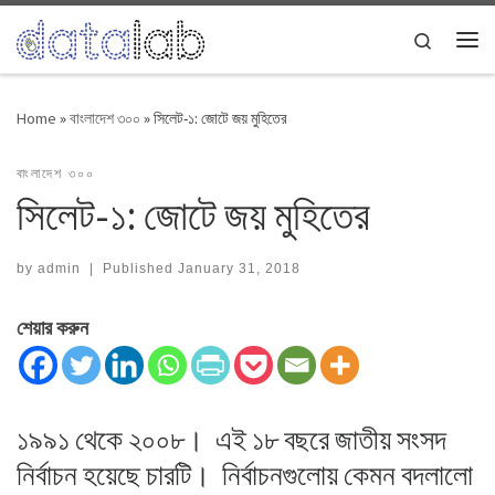
Skip to content
Search
Me
Home
»
বাংলাদেশ ৩০০
»
সিলেট-১: জোটে জয় মুহিতের
বাংলাদেশ ৩০০
সিলেট-১: জোটে জয় মুহিতের
by
admin
|
Published
January 31, 2018
শেয়ার করুন
১৯৯১ থেকে ২০০৮। এই ১৮ বছরে জাতীয় সংসদ
নির্বাচন হয়েছে চারটি। নির্বাচনগুলোয় কেমন বদলালো