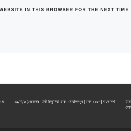
WEBSITE IN THIS BROWSER FOR THE NEXT TIME 
ল
-র
১৯/বি/৩ (৫ম তলা) | হাজী চিনু মিয়া রোড | মোহাম্মদপুর | ঢাকা ১২০৭ | বাংলাদেশ
ইমে
ফোন