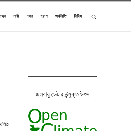
Search
াস্থ্য
নারী
নগর
গ্রাম
অর্থনীতি
বিবিধ
জলবায়ু ডেটার উন্মুক্ত উৎস
িয়মিত