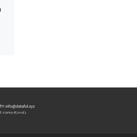
I
ইল: info@dataful.xyz
: ০১৮৯২-৪১০০৫১