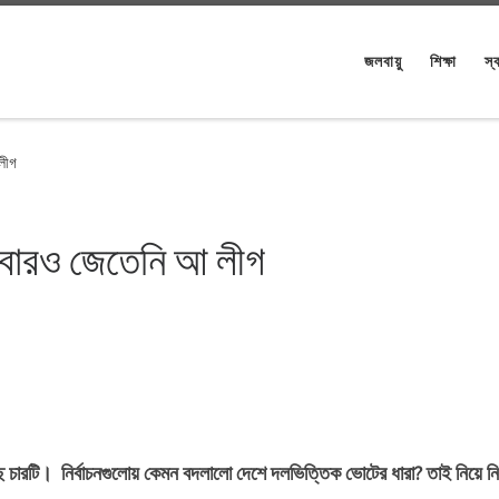
জলবায়ু
শিক্ষা
স্ব
 লীগ
 একবারও জেতেনি আ লীগ
চারটি। নির্বাচনগুলোয় কেমন বদলালো দেশে দলভিত্তিক ভোটের ধারা? তাই নিয়ে ন