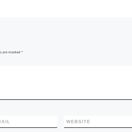
ষ […]
ds are marked
*
MAIL
WEBSITE