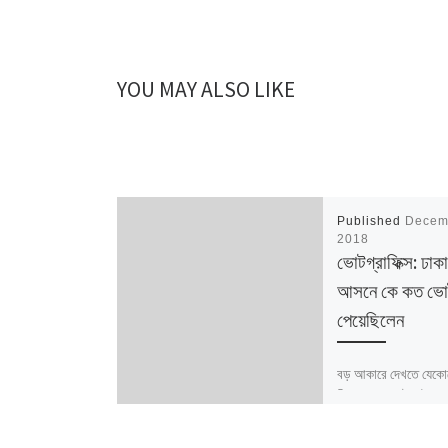
YOU MAY ALSO LIKE
Published
Decem
2018
ভোটগ্রাফিক্স: ঢাক
আসনে কে কত ভো
পেয়েছিলেন
বড় আকারে দেখতে যেকো
ক্লিক করুন ডেটার উৎস: ন
পরিসংখ্যান / বাংলাদেশ নি
আসনের সীমানার ক্ষেত্রে 