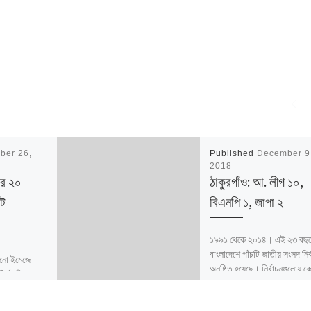
ber 26,
Published
December 9
2018
ার ২০
ঠাকুরগাঁও: আ. লীগ ১০,
ট
বিএনপি ১, জাপা ২
১৯৯১ থেকে ২০১৪। এই ২৩ বছর
বাংলাদেশে পাঁচটি জাতীয় সংসদ নির্
নো ইমেজে
অনুষ্ঠিত হয়েছে। নির্বাচনগুলোয় ক
ির্বাচনী
বদলালো দেশে দলভিত্তিক ভোটের
র্বাচন কমিশন
তাই নিয়ে […]
বাংলাদেশ