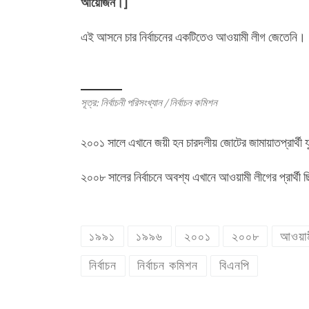
আয়োজন।]
এই আসনে চার নির্বাচনের একটিতেও আওয়ামী লীগ জেতেনি।
সূত্র: নির্বাচনী পরিসংখ্যান / নির্বাচন কমিশন
২০০১ সালে এখানে জয়ী হন চারদলীয় জোটের জামায়াতপ্রার্থী য
২০০৮ সালের নির্বাচনে অবশ্য এখানে আওয়ামী লীগের প্রার্থী 
১৯৯১
১৯৯৬
২০০১
২০০৮
আওয়াম
নির্বাচন
নির্বাচন কমিশন
বিএনপি