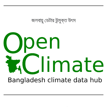
জলবায়ু ডেটার উন্মুক্ত উৎস