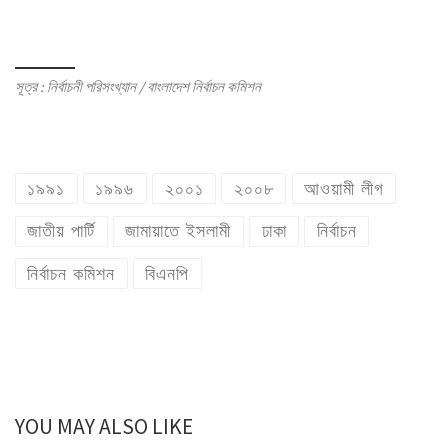
সূত্র : নির্বাচনী পরিসংখ্যান / বাংলাদেশ নির্বাচন কমিশন
১৯৯১
১৯৯৬
২০০১
২০০৮
আওয়ামী লীগ
জাতীয় পার্টি
জামায়াতে ইসলামী
ঢাকা
নির্বাচন
নির্বাচন কমিশন
বিএনপি
YOU MAY ALSO LIKE