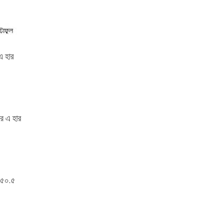
এ হার
ে এ হার
 ৫০.৫