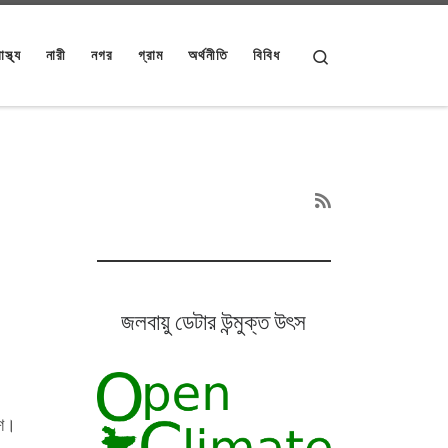
Search
াস্থ্য
নারী
নগর
গ্রাম
অর্থনীতি
বিবিধ
জলবায়ু ডেটার উন্মুক্ত উৎস
ংশ।