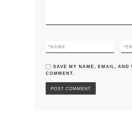
*
NAME
*
E
SAVE MY NAME, EMAIL, AND 
COMMENT.