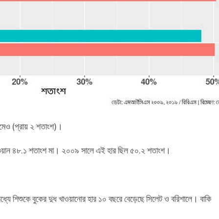
রামেও (প্রায় ২ শতাংশ)।
ধ খাওয়ান ৪৮.১ শতাংশ মা। ২০০৯ সালে এই হার ছিল ৫০.২ শতাংশ।
ার মধ্যে শিশুকে বুকের দুধ খাওয়ানোর হার ১০ বছরে বেড়েছে সিলেট ও বরিশালে। বাকি