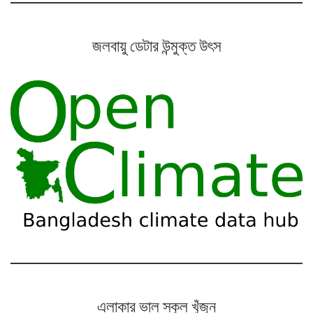
জলবায়ু ডেটার উন্মুক্ত উৎস
এলাকার ভাল স্কুল খুঁজুন