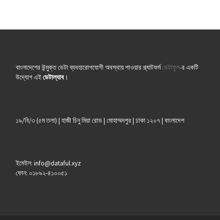
বাংলাদেশের উন্মুক্ত ডেটা ব্যবহারোপযোগী অবস্থায় পাওয়ার প্ল্যাটফর্ম
ডেটাফুল
-র একটি
উদ্যোগ এই
ডেটাল্যাব
।
১৯/বি/৩ (৫ম তলা) | হাজী চিনু মিয়া রোড | মোহাম্মদপুর | ঢাকা ১২০৭ | বাংলাদেশ
ইমেইল: info@dataful.xyz
ফোন: ০১৮৯২-৪১০০৫১