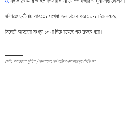
৩.
সড়ক দুর্ঘটনায় আহত হওয়ার ঘটনা মৌলভীবাজার ও সুনামগঞ্জ জেলায়।
হবিগঞ্জে দুর্ঘটনায় আহতের সংখ্যা বছর চারেক ধরে ১০-র নিচে রয়েছে।
সিলেটে আহতের সংখ্যা ১০-র নিচে রয়েছে গত দুবছর ধরে।
ডেটা: বাংলাদেশ পুলিশ / বাংলাদেশ বর্ষ পরিসংখ্যানগ্রন্থ /বিবিএস