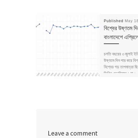
Published
May 1
বিশ্বের উষ্ণতম দি
বাংলাদেশে এপ্রিল
চলতি বছরের ৩ জুলাই ইত
উষ্ণতম দিন পার করে বিশ
বিশ্বের গড় তাপমাত্রা ছ
ডিগ্রি সেলসিয়াস। যা ২
[…]
Leave a comment