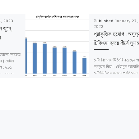
8, 2023
Published
January 27,
ন জুনে,
2023
প্রাকৃতিক দুর্যোগ : অসুস
ে
চিকিৎসা ব্যয়ে শীর্ষে সুনাম
িহাসের সবচেয়ে
ডেটা বিশ্লেষণটি তৈরি করেছেন শা
্ব। সেদিন
আক্তার রিতা। ডেটাফুল আয়োজ
িল ১৭.০১
ডেটাভিত্তিক জলবায়ু প্রতিবেদন
০১৬ সালের
প্রশিক্ষণে অংশ নেয়ার পর তিনি এ
করেন। বিশ্লেষণটি ঢাকা […]