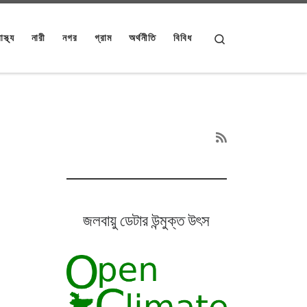
Search
াস্থ্য
নারী
নগর
গ্রাম
অর্থনীতি
বিবিধ
জলবায়ু ডেটার উন্মুক্ত উৎস