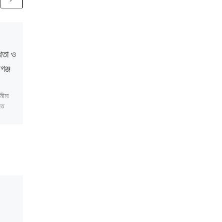
Published
January 28,
2023
্থতা ও
ঢাকায় সবচেয়ে তীব্র শীত ছিল
গঞ্জ
কোন সময়?
মীমা
ডেটা বিশ্লেষণটি তৈরি করেছেন জগলুল
িত
কামাল। ডেটাফুল আয়োজিত
ডেটাভিত্তিক জলবায়ু প্রতিবেদন
টি তৈরি
প্রশিক্ষণে অংশ নেয়ার পর তিনি এটি তৈরি
করেন। বিশ্লেষণটি সময় টেলিভশনের
[…]