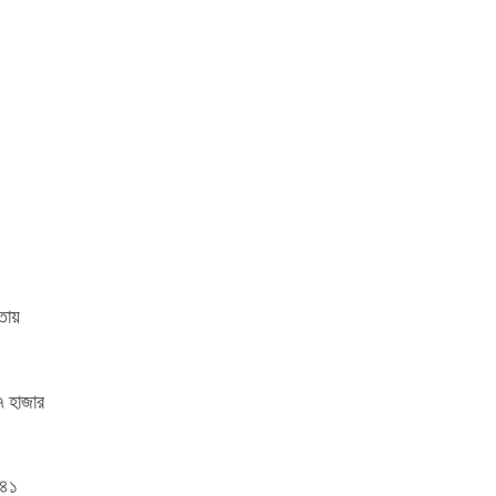
তায়
৭ হাজার
২৪১