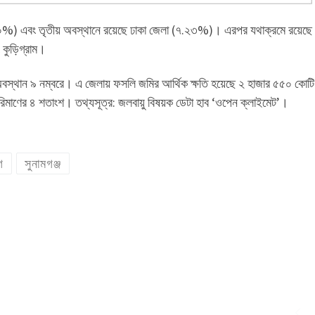
(৮.৮০%) এবং তৃতীয় অবস্থানে রয়েছে ঢাকা জেলা (৭.২৩%)। এরপর যথাক্রমে রয়েছে
ং কুড়িগ্রাম।
জের অবস্থান ৯ নম্বরে। এ জেলায় ফসলি জমির আর্থিক ক্ষতি হয়েছে ২ হাজার ৫৫০ কোট
পরিমাণের ৪ শতাংশ। তথ্যসূত্র: জলবায়ু বিষয়ক ডেটা হাব ‘ওপেন ক্লাইমেট’।
গ
সুনামগঞ্জ