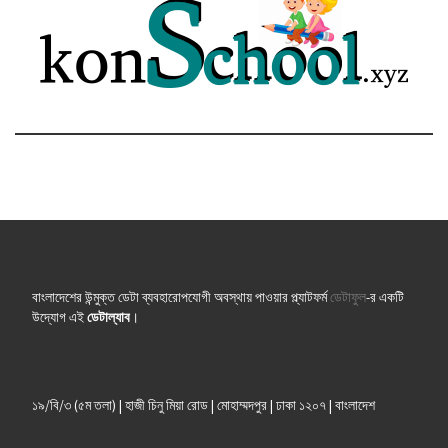
বাংলাদেশের উন্মুক্ত ডেটা ব্যবহারোপযোগী অবস্থায় পাওয়ার প্ল্যাটফর্ম
ডেটাফুল
-র একটি
উদ্যোগ এই
ডেটাল্যাব
।
১৯/বি/৩ (৫ম তলা) | হাজী চিনু মিয়া রোড | মোহাম্মদপুর | ঢাকা ১২০৭ | বাংলাদেশ