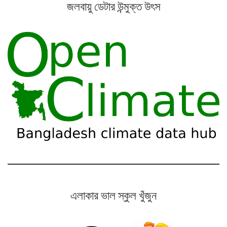
জলবায়ু ডেটার উন্মুক্ত উৎস
এলাকার ভাল স্কুল খুঁজুন