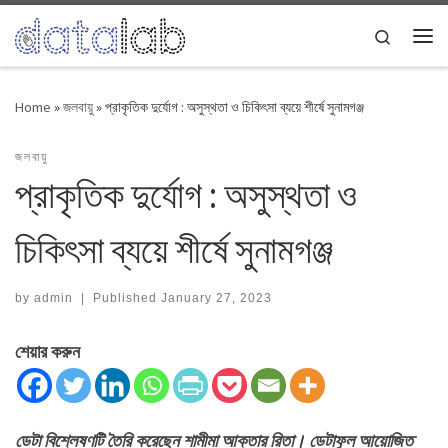
Skip to content
Search
Me
Home
»
জলবায়ু
»
প্রাকৃতিক দুর্যোগ : অসুস্থতা ও চিকিৎসা ব্যয়ে শীর্ষে সুনামগঞ্জ
জলবায়ু
প্রাকৃতিক দুর্যোগ : অসুস্থতা ও
চিকিৎসা ব্যয়ে শীর্ষে সুনামগঞ্জ
by
admin
|
Published
January 27, 2023
শেয়ার করুন
ডেটা বিশ্লেষণটি তৈরি করেছেন শামীমা আক্তার রিতা। ডেটাফুল আয়োজিত