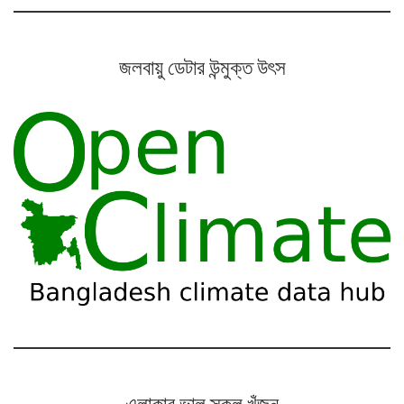
জলবায়ু ডেটার উন্মুক্ত উৎস
এলাকার ভাল স্কুল খুঁজুন