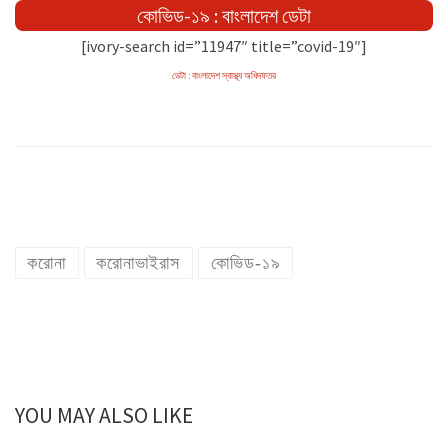
কোভিড-১৯ : বাংলাদেশ ডেটা
[ivory-search id=”11947″ title=”covid-19″]
ডেটা : বাংলাদেশ স্বাস্থ্য অধিদফতর
করোনা
করোনাভাইরাস
কোভিড-১৯
YOU MAY ALSO LIKE