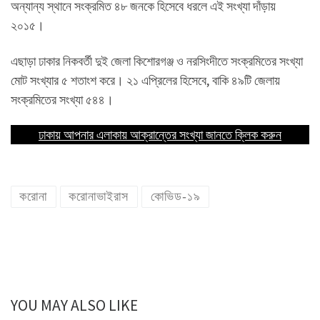
অন্যান্য স্থানে সংক্রমিত ৪৮ জনকে হিসেবে ধরলে এই সংখ্যা দাঁড়ায়
২০১৫।
এছাড়া ঢাকার নিকবর্তী দুই জেলা কিশোরগঞ্জ ও নরসিংদীতে সংক্রমিতের সংখ্যা
মোট সংখ্যার ৫ শতাংশ করে। ২১ এপ্রিলের হিসেবে, বাকি ৪৯টি জেলায়
সংক্রমিতের সংখ্যা ৫৪৪।
ঢাকায় আপনার এলাকায় আক্রান্তের সংখ্যা জানতে ক্লিক করুন
করোনা
করোনাভাইরাস
কোভিড-১৯
YOU MAY ALSO LIKE