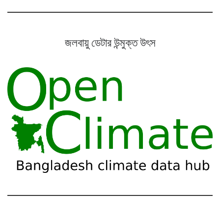
জলবায়ু ডেটার উন্মুক্ত উৎস