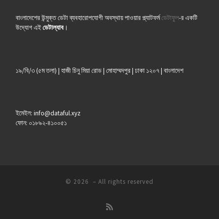
বাংলাদেশের উন্মুক্ত ডেটা ব্যবহারোপযোগী অবস্থায় পাওয়ার প্ল্যাটফর্ম
ডেটাফুল
-র একটি
উদ্যোগ এই
ডেটাল্যাব
।
১৯/বি/৩ (৫ম তলা) | হাজী চিনু মিয়া রোড | মোহাম্মদপুর | ঢাকা ১২০৭ | বাংলাদেশ
ইমেইল: info@dataful.xyz
ফোন: ০১৮৯২-৪১০০৫১
© 2026
– All rights reserved