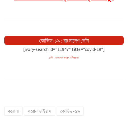
কোভিড-১৯ : বাংলাদেশ ডেটা
[ivory-search id=”11947″ title=”covid-19″]
ডেটা : বাংলাদেশ স্বাস্থ্য অধিদফতর
করোনা
করোনাভাইরাস
কোভিড-১৯