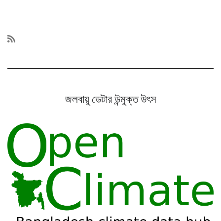
জলবায়ু ডেটার উন্মুক্ত উৎস