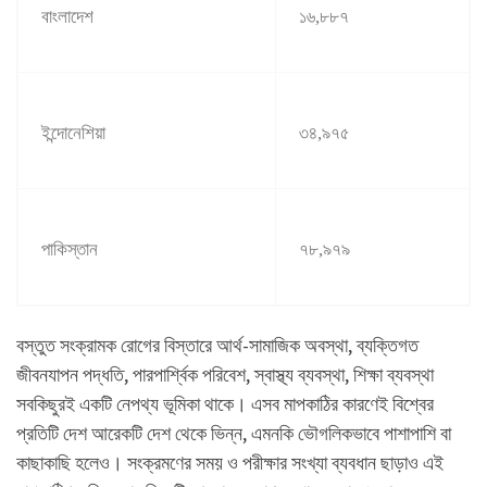
বাংলাদেশ
১৬
,
৮৮৭
ইন্দোনেশিয়া
৩৪
,
৯৭৫
পাকিস্তান
৭৮
,
৯৭৯
বস্তুত সংক্রামক রোগের বিস্তারে আর্থ-সামাজিক অবস্থা, ব্যক্তিগত
জীবনযাপন পদ্ধতি, পারপার্শ্বিক পরিবেশ, স্বাস্থ্য ব্যবস্থা, শিক্ষা ব্যবস্থা
সবকিছুরই একটি নেপথ্য ভূমিকা থাকে। এসব মাপকাঠির কারণেই বিশ্বের
প্রতিটি দেশ আরেকটি দেশ থেকে ভিন্ন, এমনকি ভৌগলিকভাবে পাশাপাশি বা
কাছাকাছি হলেও। সংক্রমণের সময় ও পরীক্ষার সংখ্যা ব্যবধান ছাড়াও এই