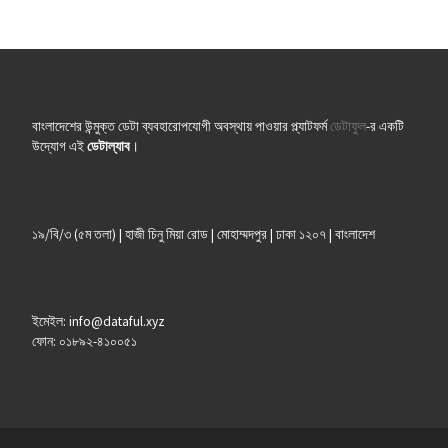
বাংলাদেশের উন্মুক্ত ডেটা ব্যবহারোপযোগী অবস্থায় পাওয়ার প্ল্যাটফর্ম
ডেটাফুল
-র একটি
উদ্যোগ এই
ডেটাল্যাব
।
১৯/বি/৩ (৫ম তলা) | হাজী চিনু মিয়া রোড | মোহাম্মদপুর | ঢাকা ১২০৭ | বাংলাদেশ
ইমেইল: info@dataful.xyz
ফোন: ০১৮৯২-৪১০০৫১