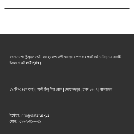
বাংলাদেশের উন্মুক্ত ডেটা ব্যবহারোপযোগী অবস্থায় পাওয়ার প্ল্যাটফর্ম
ডেটাফুল
-র একটি
উদ্যোগ এই
ডেটাল্যাব
।
১৯/বি/৩ (৫ম তলা) | হাজী চিনু মিয়া রোড | মোহাম্মদপুর | ঢাকা ১২০৭ | বাংলাদেশ
ইমেইল: info@dataful.xyz
ফোন: ০১৮৯২-৪১০০৫১