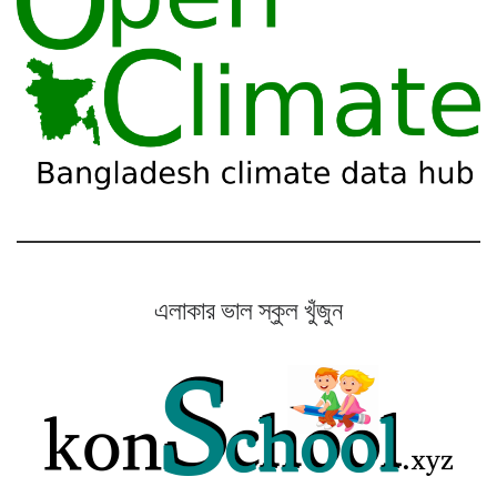
এলাকার ভাল স্কুল খুঁজুন