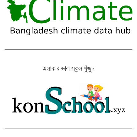
এলাকার ভাল স্কুল খুঁজুন