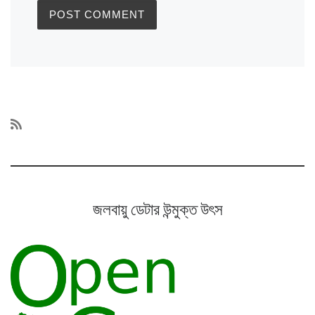
জলবায়ু ডেটার উন্মুক্ত উৎস