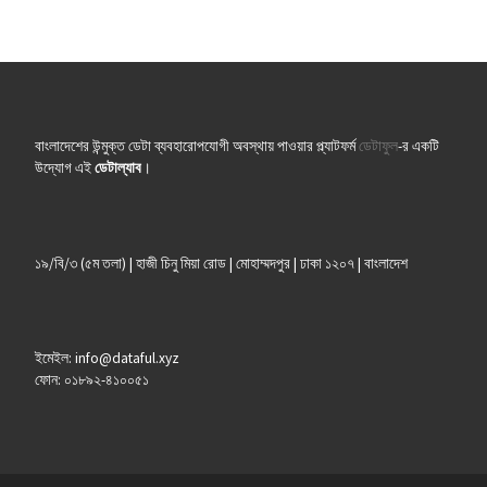
বাংলাদেশের উন্মুক্ত ডেটা ব্যবহারোপযোগী অবস্থায় পাওয়ার প্ল্যাটফর্ম
ডেটাফুল
-র একটি
উদ্যোগ এই
ডেটাল্যাব
।
১৯/বি/৩ (৫ম তলা) | হাজী চিনু মিয়া রোড | মোহাম্মদপুর | ঢাকা ১২০৭ | বাংলাদেশ
ইমেইল: info@dataful.xyz
ফোন: ০১৮৯২-৪১০০৫১