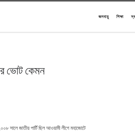
জলবায়ু
শিক্ষা
স্ব
লের ভোট কেমন
০৮ সালে জাতীয় পার্টি ছিল আওয়ামী লীগে মহাজোটে