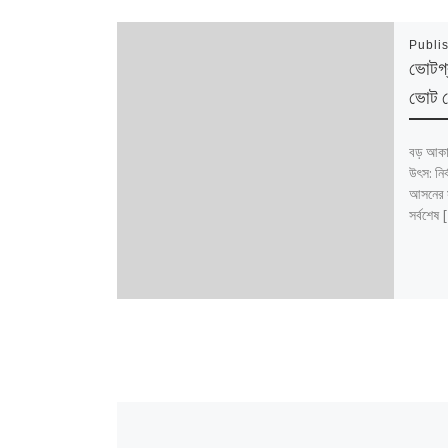
Publi
ভোটগ্
ভোট প
বড় আকার
উৎস: নির
আসনের সী
সর্বশেষ