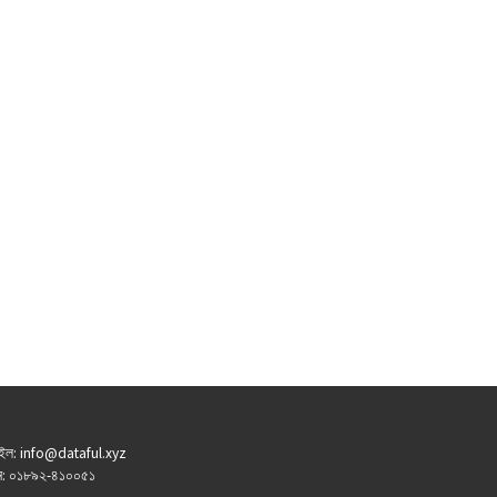
ইল: info@dataful.xyz
: ০১৮৯২-৪১০০৫১