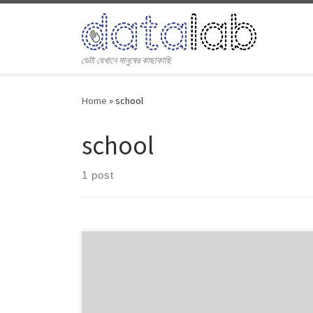
Skip to content
ডেটা যেখানে মানুষের কাছাকাছি
Home
»
school
school
1 post
As many as 15% co-educational schools in Dhaka City
Corporation have no separate toilet for girl students.
The number of schools that remain without such
essential facilities is 42 out of total 286 schools in the