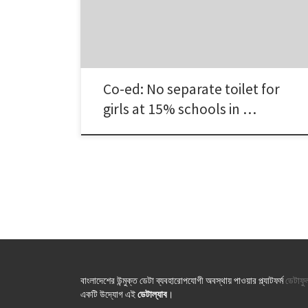
city, according to the Bangladesh Bureau of
Educational Information and Statistics (BANBAIS). Two
among […]
Co-ed: No separate toilet for
girls at 15% schools in …
বাংলাদেশের উন্মুক্ত ডেটা ব্যবহারোপযোগী অবস্থায় পাওয়ার প্ল্যাটফর্ম
ডেটাফু
একটি উদ্যোগ এই
ডেটাল্যাব
।