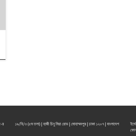
ল
-র
১৯/বি/৩ (৫ম তলা) | হাজী চিনু মিয়া রোড | মোহাম্মদপুর | ঢাকা ১২০৭ | বাংলাদেশ
ইমে
ফোন