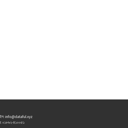
ইল: info@dataful.xyz
: ০১৮৯২-৪১০০৫১