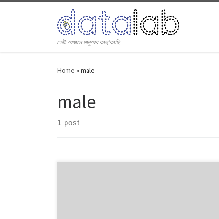
Skip to content
ডেটা যেখানে মানুষের কাছাকাছি
Home
»
male
male
1 post
Is there a gender gap in the ICT job sector in
Bangladesh? No one would bother to answer ‘yes’ to
the question. But how do you get an idea about the