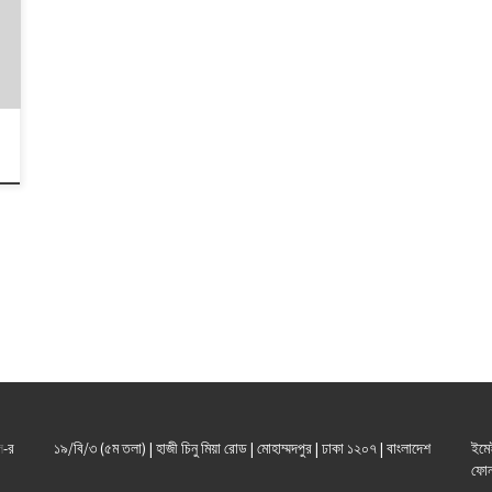
ল
-র
১৯/বি/৩ (৫ম তলা) | হাজী চিনু মিয়া রোড | মোহাম্মদপুর | ঢাকা ১২০৭ | বাংলাদেশ
ইমে
ফোন