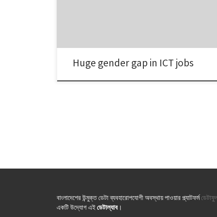
size of the gap? A recent study by the Bangladesh
Institute of Development Studies (BIDS) shades some
light on […]
Huge gender gap in ICT jobs
বাংলাদেশের উন্মুক্ত ডেটা ব্যবহারোপযোগী অবস্থায় পাওয়ার প্ল্যাটফর্ম
ডেটাফু
একটি উদ্যোগ এই
ডেটাল্যাব
।